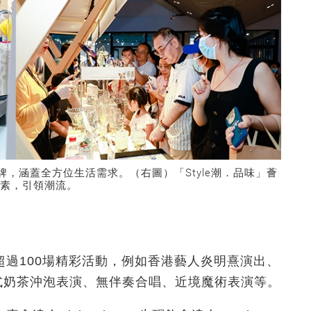
品牌，涵蓋全方位生活需求。（右圖）「Style潮．品味」薈
素，引領潮流。
過100場精彩活動，例如香港藝人炎明熹演出、
式奶茶沖泡表演、無伴奏合唱、近境魔術表演等。