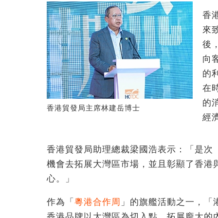
香
來
後
向
的
在
的
香港貿發局主席林建岳博士
經
香港貿發局助理總裁梁國浩表示：「是次
機會去拓展大灣區市場，並且彰顯了香港
心。」
作為「
粵港合作周
」的旗艦活動之一，「
香港品牌以大灣區為切入點，拓展龐大的