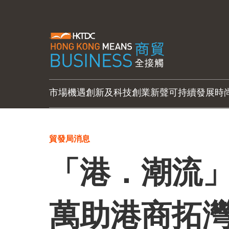
市場機遇
創新及科技
創業新聲
可持續發展
時
貿發局消息
「港．潮流」
萬助港商拓