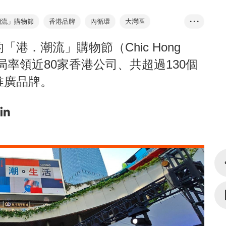
潮流」購物節
香港品牌
內循環
大灣區
• • •
A「灣區經貿通」
大灣區服務中心
港．潮流」購物節（Chic Hong
x升級轉+型計劃
林建岳
局率領近80家香港公司、共超過130個
推廣品牌。