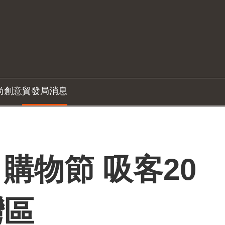
尚創意
貿發局消息
購物節 吸客20
灣區