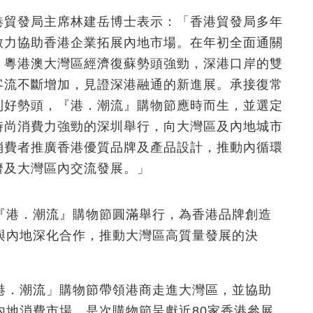
港貿發局主席林建岳博士表示：「香港貿發局多年
致力協助香港企業拓展內地市場。在年初全面通關
，粵港澳大灣區經濟復蘇勢頭強勁，深港口岸的雙
客流不斷增加，見證深港融通的新進展。承接復常
利好勢頭，『港．潮流』購物節應時而生，並選定
時尚消費力強勁的深圳舉行，向大灣區及內地城市
消費者推廣香港優質品牌及產品設計，推動內循環
濟及大灣區內交流發展。」
『港．潮流』購物節圓滿舉行，為香港品牌創造
與內地深化合作，推動大灣區高質量發展的決
港．潮流」購物節帶領港商走進大灣區，並協助
內地消費市場。是次購物節呈獻近80家香港參展