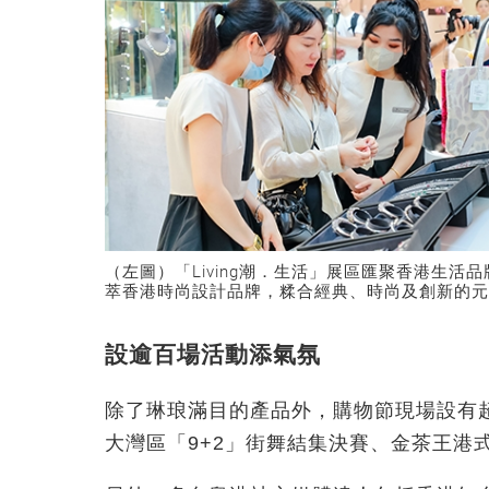
（左圖）「Living潮．生活」展區匯聚香港生活
萃香港時尚設計品牌，糅合經典、時尚及創新的元
設逾百場活動添氣氛
除了琳琅滿目的產品外，購物節現場設有超
大灣區「9+2」街舞結集決賽、金茶王港