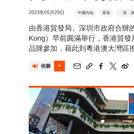
2023年05月29日
中國內地
香港
「港．
內地發展支援計劃
GoGB
由香港貿發局、深圳市政府合辦的「
GoGBA港商服務站
T-bo
Kong）早前圓滿舉行，香港貿發
品牌參加，藉此到粵港澳大灣區
收聽