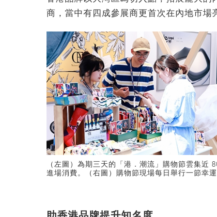
商，當中有四成參展商更首次在內地市場
（左圖）為期三天的「港．潮流」購物節雲集近 8
進場消費。（右圖）購物節現場每日舉行一節幸運
助香港品牌提升知名度