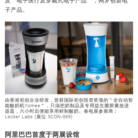
及＂电子医疗及穿戴式电子产品＂，网罗创新电
子产品。
由香港初创企业研发，曾获国际初创投资奖项的＂全自动智
能酸奶机Yomee＂，只须把奶制品及专用益生菌胶囊放进
器皿，六小时后便能享用鲜制酸奶。春电展参展商︰
Lecker Labs (展位 3CON-069)
阿里巴巴首度于两展设馆