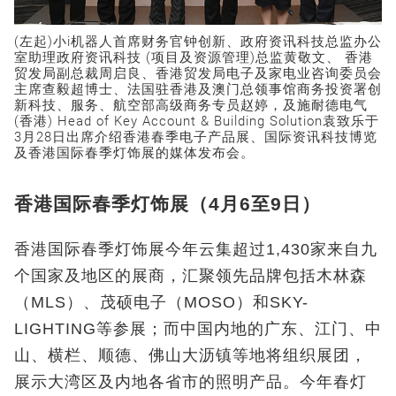
(左起)小i机器人首席财务官钟创新、政府资讯科技总监办公
室助理政府资讯科技 (项目及资源管理)总监黄敬文、 香港
贸发局副总裁周启良、香港贸发局电子及家电业咨询委员会
主席查毅超博士、法国驻香港及澳门总领事馆商务投资署创
新科技、服务、航空部高级商务专员赵婷，及施耐德电气
(香港) Head of Key Account & Building Solution袁致乐于
3月28日出席介绍香港春季电子产品展、国际资讯科技博览
及香港国际春季灯饰展的媒体发布会。
香港国际春季灯饰展（4月6至9日）
香港国际春季灯饰展今年云集超过1,430家来自九
个国家及地区的展商，汇聚领先品牌包括木林森
（MLS）、茂硕电子（MOSO）和SKY-
LIGHTING等参展；而中国内地的广东、江门、中
山、横栏、顺德、佛山大沥镇等地将组织展团，
展示大湾区及内地各省市的照明产品。今年春灯