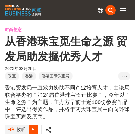
订阅
时尚创意
从香港珠宝觅生命之源 贸
发局助发掘优秀人才
2023年02月28日
珠宝
香港
香港国际珠宝展
• • •
香港国际钻石、宝石及珍珠展
贵重珠宝
香港贸发局一直致力协助不同产业培育人才，由该局
粤港澳大湾区
RCEP
香港珠宝设计比赛
联合举办的＂第24届香港珠宝设计比赛＂，今年以＂
生命之源＂为主题，主办方早前于近100份参赛作品
中，评选出得奖作品，并将于两大珠宝展中面向环球
珠宝买家及展商。
收听