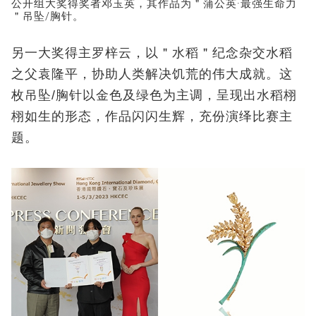
公开组大奖得奖者邓玉英，其作品为＂蒲公英·最强生命力
＂吊坠/胸针。
另一大奖得主罗梓云，以＂水稻＂纪念杂交水稻
之父袁隆平，协助人类解决饥荒的伟大成就。这
枚吊坠/胸针以金色及绿色为主调，呈现出水稻栩
栩如生的形态，作品闪闪生辉，充份演绎比赛主
题。