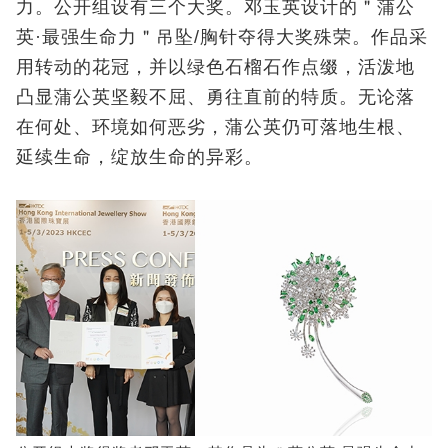
力。公开组设有三个大奖。邓玉英设计的＂蒲公
英·最强生命力＂吊坠/胸针夺得大奖殊荣。作品采
用转动的花冠，并以绿色石榴石作点缀，活泼地
凸显蒲公英坚毅不屈、勇往直前的特质。无论落
在何处、环境如何恶劣，蒲公英仍可落地生根、
延续生命，绽放生命的异彩。