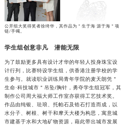
公开组大奖得奖者徐绮华，其作品为＂生于海·源于海＂项
链/手镯。
学生组创意非凡 潜能无限
为了鼓励更多具有设计才华的年轻人投身珠宝设
计行列，比赛特设学生组，供香港注册学校的学
生参与。就读职业训练局青年学院的麦天朗凭＂
生命·科技城市＂吊坠/胸针，勇夺学生组冠军，其
制作公司周大福大师工作室亦获得工艺技术奖。
作品由纯银、珐琅、托帕石及锆石打造而成，以
水分子、树根、树干和摩天大楼为构思，寓意城
市建基于水和大地矿物资源，藉此带出城市发展