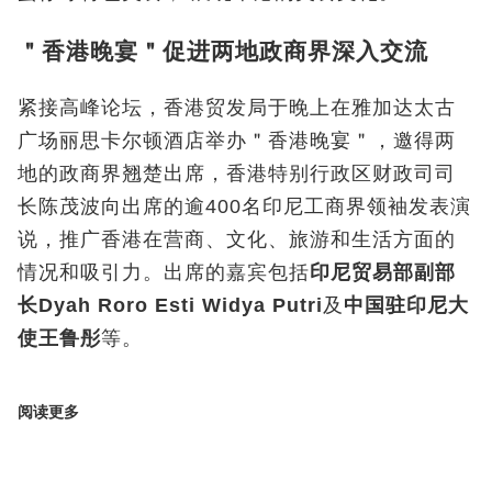
＂香港晚宴＂促进两地政商界深入交流
紧接高峰论坛，香港贸发局于晚上在雅加达太古
广场丽思卡尔顿酒店举办＂香港晚宴＂，邀得两
地的政商界翘楚出席，香港特别行政区财政司司
长陈茂波向出席的逾400
名印尼工商界领袖发表演
说，推广香港在营商、文化、旅游和生活方面的
情况和吸引力。出席的嘉宾包括
印尼贸易部副部
长
Dyah Roro Esti Widya Putri
及
中国驻印尼大
使王鲁彤
等。
阅读更多