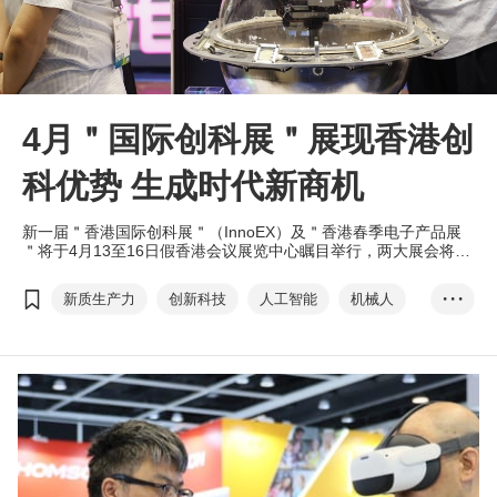
4月＂国际创科展＂展现香港创
科优势 生成时代新商机
新一届＂香港国际创科展＂（InnoEX）及＂香港春季电子产品展
＂将于4月13至16日假香港会议展览中心瞩目举行，两大展会将展
现香港的创科成果，同时汇聚全球顶尖科技产品及解决方案，促进
业界间碰撞联动，创造新时代新机会。活动亮点包括「智慧香港展
新质生产力
创新科技
人工智能
机械人
• • •
馆」，展出过百项包括由政府不同部门开发与市民日常生活息息相
关的科技方案；新设的四大主题日，探讨人工智能、机械人及网络
电子产品
低空经济
安全等大热议题，及中小企关注的政府支援计划。