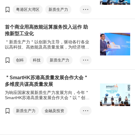
（大湾区）打造成为新质生产力发展高地，利
用创科推动传统优势产业升级，培育壮大新兴
粤港区大湾区
新质生产力
• • •
及未来产业。香港特别行政区政府推出了多项
措施及资助，全力推动香港的创科发展、实现
高质量发展
中小企
再工业化。香港贸发局早前与政制及内地事务
首个商业用高效能运算服务投入运作 助
局合办第五场＂GoGBA大湾区发展日＂，助中
创科
小企抢抓＂新质生产力＂新机遇。
推新型工业化
＂新质生产力＂以创新为主导，驱动各行各业
以高科技、高效能及高质量发展，为经济增添
动力。香港科技园继今年9月启动香港首个商业
用高效能运算服务（High-Performance
创科
科技
新质生产力
• • •
Computing, HPC），其微电子中心
（Microelectronics Centre, MEC）亦将于年内
智慧城市
开幕，两大基建设施将推动智慧城市发展，助
＂SmartHK苏港高质量发展合作大会＂
力香港走向＂新型工业化＂的方向，配合国家
推动＂新质生产力＂的愿景。
多维度共谋高质量发展
为响应国家发展新质生产力发展方向，今年＂
SmartHK苏港高质量发展合作大会＂以＂创新
合作 合作创新 共同推动高质量发展＂为主题，
围绕＂金融服务＂、＂科技创新＂、＂绿色可
新质生产力
金融及投资
• • •
持续发展＂及＂文创授权＂等专题展开深入讨
论，就推进苏港合作高质量发展建言献策。活
创科
可持续发展
文创
动亦旨在协助香港初创及创科项目落户，推动
香港科研成果在江苏落地转化。