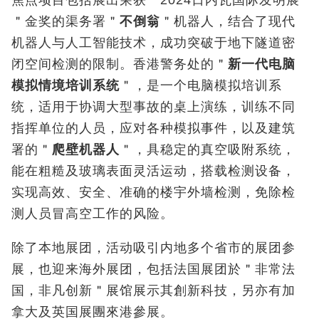
焦点项目包括展出荣获＂2024日内瓦国际发明展
＂金奖的渠务署＂
不倒翁
＂机器人，结合了现代
机器人与人工智能技术，成功突破于地下隧道密
闭空间检测的限制。香港警务处的＂
新一代电脑
模拟情境培训系统
＂，是一个电脑模拟培训系
统，适用于协调大型事故的桌上演练，训练不同
指挥单位的人员，应对各种模拟事件，以及建筑
署的＂
爬壁机器人
＂，具稳定的真空吸附系统，
能在粗糙及玻璃表面灵活运动，搭载检测设备，
实现高效、安全、准确的楼宇外墙检测，免除检
测人员冒高空工作的风险。
除了本地展团，活动吸引内地多个省市的展团参
展，也迎来海外展团，包括法国展团於＂非常法
国，非凡创新＂展馆展示其創新科技，另亦有加
拿大及英国展團來港參展。