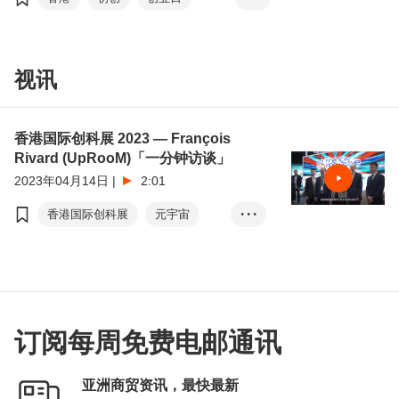
家及地区，共超过9,000名与会者线上线下参
与。
创业快线
方舜文
梁国浩
绿色科技
视讯
健康科技
元宇宙
工业元宇宙
智慧城市
创业生态圈
香港国际创科展 2023 — François
创业快线：国际篇
Rivard (UpRooM)「一分钟访谈」
2023年04月14日
|
2:01
香港国际创科展
元宇宙
• • •
Metaverse
订阅每周免费电邮通讯
亚洲商贸资讯，最快最新