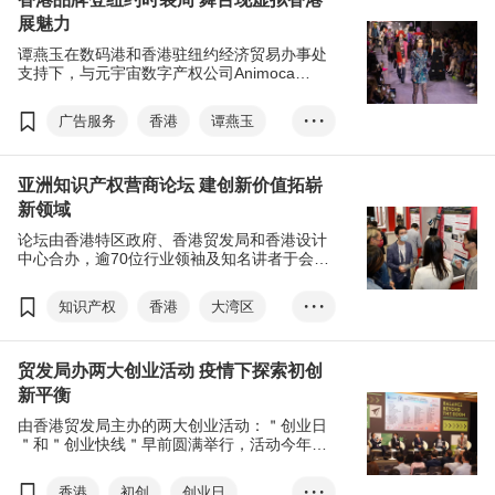
展魅力
谭燕玉在数码港和香港驻纽约经济贸易办事处
支持下，与元宇宙数字产权公司Animoca
Brands和初创企业Hepha合作，于舞台上展示
香港元宇宙，当观众一边欣赏模特儿在台上走
广告服务
香港
谭燕玉
• • •
秀，一边被香港城巿街景和特色标志包围，呈
献一场焕然一新的时装视听盛宴。
Vivienne Tam
亚洲知识产权营商论坛 建创新价值拓崭
EW Metaverse
数码港
新领域
香港驻纽约经济贸易办事处
论坛由香港特区政府、香港贸发局和香港设计
Hepha
元宇宙
中心合办，逾70位行业领袖及知名讲者于会上
分享独到见解，剖析如何创建可持续发展的知
Animoca Brands
NFT
识产权生态系统、知识产权策略如何促进业务
知识产权
香港
大湾区
• • •
Web3
拓展，以及探索粤港澳大湾区的潜在商机, 吸引
来自40多个国家和地区超过14,000名人士参与,
亚洲知识产权营商论坛
共同探索业务合作机会。
贸发局办两大创业活动 疫情下探索初创
IPHatch Asia
初创
新平衡
方舜文
梁国浩
由香港贸发局主办的两大创业活动：＂创业日
知识产权交易
再工业化
＂和＂创业快线＂早前圆满举行，活动今年以
＂探索初创新平衡＂为主题，研讨会和展览部
元宇宙
网红营销
分均在现场和网上同步进行，吸引来自44个国
香港
初创
创业日
• • •