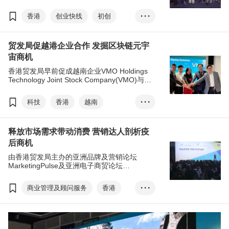
的决选中，再选出10家优秀初创，助其发展业
务。
香港
创业快线
初创
• • •
梁国浩
入围名单
贸发局促越港企业合作 发掘区块链元宇
最喜爱初创大奖
金融科技
宙商机
健康科技
元宇宙/Web3
香港贸发局早前促成越南企业VMO Holdings
智慧城市
食物科技
Technology Joint Stock Company(VMO)与两
家港商签署合作备忘录，加强在软件发展上的
协作，共同开拓粤港澳大湾区商机。
科技
香港
越南
• • •
区块链
元宇宙
VMO
释放市场需求带动消费 营销达人剖析疫
大湾区
刘会平
web3.0
后商机
爱思创
创智元
由香港贸发局主办的亚洲品牌及营销论坛
社交媒体
电子商贸
MarketingPulse及亚洲电子商贸论坛
eTailingPulse于3月15日掀开帷幕，论坛以＂
人工智能
数码转型
MASTER THE FUTURE＂为主题，逾30场精
商业管理及顾问服务
香港
• • •
彩活动吸引来自18个国家及地区超过1,400名
环球业内人士到场参与。
MarketingPulse
eTailingPulse
数字营销