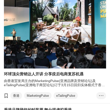
虚拟偶像
Web3
元宇宙
电子商贸
商贸配对
环球顶尖营销达人开讲 分享疫后电商复苏机遇
由香港贸发局主办的MarketingPulse(亚洲品牌及营销论坛)及
eTailingPulse(亚洲电子商贸论坛)订于3月15日回归实体模式于香港
会议展览中心举行。今次论坛邀得全球各地超过50位市场营销执行
官、品牌代表、广告界精英和电子商贸专家等，现身分享成功案
香港
MarketingPulse
eTailingPulse
• • •
例、营销经验及最新市场趋势。
数字营销
虚拟偶像
Web3
元宇宙
香港品牌登纽约时装周 舞台现虚拟香港
电子商贸
商贸配对