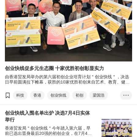
创业快线促多元生态圈 十家优胜初创彰显实力
由香港贸发局举办的第六届初创企业培育计划＂创业快线＂，决选
日早前圆满拉下帷幕，获胜的10家优胜初创来自艺术、教育、健
康、绿色科技等范畴，成为推动创业生态圈多元发展的新力量。
科技
香港
创业快线
初创
梁国浩
• • •
入围名单
最喜爱初创大奖
金融科技
创业快线入围名单出炉 决选7月4日实体
健康科技
元宇宙
Web3
智慧城市
举行
食物科技
香港贸发局＂创业快线＂今年踏入第六届，早
前已选出晋身最后20强的初创企业，在7月4日