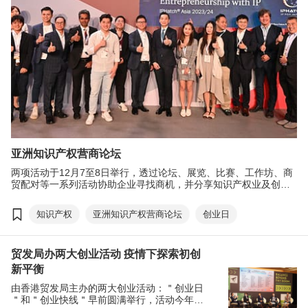
亚洲知识产权营商论坛
两项活动于12月7至8日举行，透过论坛、展览、比赛、工作坊、商
贸配对等一系列活动协助企业寻找商机，并分享知识产权业及创新
科技方面的最新资讯。两项活动云集逾350家来自知识产权、创新科
技、初创及可持续发展等行业的参展商，创业日更安排了超过200场
知识产权
亚洲知识产权营商论坛
创业日
商贸配对会议，助与会者寻觅商机，拓展业务。一连两天的亚洲知
识产权营商论坛吸引逾2,500名与会者到场，创业日则录得超过
10,000参观人次。
贸发局办两大创业活动 疫情下探索初创
新平衡
由香港贸发局主办的两大创业活动：＂创业日
＂和＂创业快线＂早前圆满举行，活动今年以