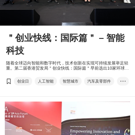
＂创业快线：国际篇＂ – 智能
科技
随着全球迈向智能和数字时代，技术创新在实现可持续发展举足轻
重。第二届香港贸发局＂创业快线：国际篇＂早前选出10家环球优
胜初创，当中包括以智能科技胜出的企业 ——开发商用车智能滑
板底盘的中国内地初创北纬三七（苏州）科技有限公司、来自丹麦
创业日
人工智能
智慧城市
汽车及零部件
• • •
的绿色能源供应商TEGnology、来自印度，以人类恒温舒适为前
题，并提供经济实惠的可持续冷却系统供应商Ambiator Private
环保用品
环保服务
创业快线：国际篇
Limited，以及德国初创Think Voltaic，提供太阳能系统一站式节能
解决方案。他们均聚焦海外市场，并有意筹集更多资金用作研发及
扩展业务。