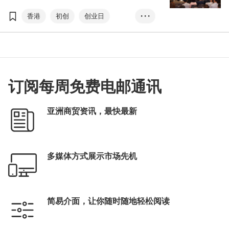
＂探索初创新平衡＂为主题，研讨会和展览部
分均在现场和网上同步进行，吸引来自44个国
香港
初创
创业日
• • •
家及地区，共超过9,000名与会者线上线下参
与。
创业快线
方舜文
梁国浩
绿色科技
健康科技
元宇宙
工业元宇宙
智慧城市
订阅每周免费电邮通讯
创业生态圈
创业快线：国际篇
亚洲商贸资讯，最快最新
多媒体方式展示市场先机
简易介面，让你随时随地轻松阅读