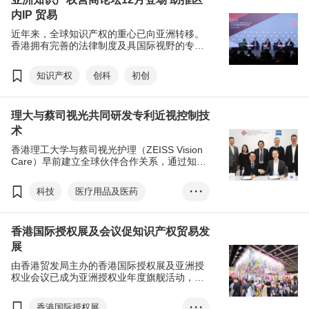
内IP 贸易
近年来，全球知识产权的重心已向亚洲转移。
香港拥有完善的法律制度及具国际视野的专业
人才，加上创科上游生态越趋蓬勃，可支援及
促进区内知识产权贸易的发展。即将于12月举
知识产权
创科
初创
行的「亚洲知识产权营商论坛」将汇聚世界各
地的知识产权业专业人士探讨最新政策及市场
趋势。同期举行的「创业日」将为创业者提供
理大与蔡司视光共同研发专利近视控制技
一个与投资者及合作伙伴连系交流的平台。
术
香港理工大学与蔡司视光护理（ZEISS Vision
Care）早前建立全球伙伴合作关系，通过知识
产权（IP）授权及共同研发等模式，扩大理大
专利近视控制镜片技术的影响力，并加速相关
科技
医疗用品及医药
• • •
产品的市场渗透。
知识产权
香港国际授权展及会议促知识产权贸易发
亚洲医疗健康高峰论坛
展
由香港贸发局主办的香港国际授权展及亚洲授
权业会议已成为亚洲授权业年度旗舰活动，两
大活动提供跨地区、跨行业的业务拓展平台，
全方位涵盖多个相关范畴，为与会者创造更多
香港国际授权展
• • •