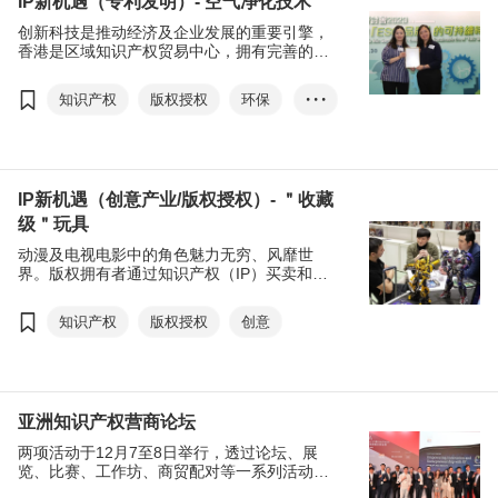
IP新机遇（专利发明）- 空气净化技术
创新科技是推动经济及企业发展的重要引擎，
香港是区域知识产权贸易中心，拥有完善的专
利保护制度，有利于促进知识产权贸易及推动
创科产业的发展。
知识产权
版权授权
环保
• • •
创科
专利发明
IP新机遇（创意产业/版权授权）- ＂收藏
级＂玩具
动漫及电视电影中的角色魅力无穷、风靡世
界。版权拥有者通过知识产权（IP）买卖和授
权将角色重新包装和设计， 创造出各种潮流产
品，其中包括今年大热的＂收藏级＂玩具。香
知识产权
版权授权
创意
港拥有良好的IP保护制度，有利于跨地域跨行
业的合作。
亚洲知识产权营商论坛
两项活动于12月7至8日举行，透过论坛、展
览、比赛、工作坊、商贸配对等一系列活动协
助企业寻找商机，并分享知识产权业及创新科