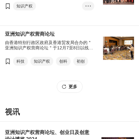
技方面的最新资讯。两项活动云集逾350家来
知识产权
• • •
自知识产权、创新科技、初创及可持续发展等
行业的参展商，创业日更安排了超过200场商
亚洲知识产权营商论坛
贸配对会议，助与会者寻觅商机，拓展业务。
一连两天的亚洲知识产权营商论坛吸引逾2,500
创业日
名与会者到场，创业日则录得超过10,000参观
亚洲知识产权营商论坛
人次。
由香港特别行政区政府及香港贸发局合办的＂
亚洲知识产权营商论坛＂于12月7至8日以线上
线下混合模式举行，汇聚世界各地知识产权业
的专业人士和商家，共同探讨亚洲知识产权市
科技
知识产权
创科
初创
场的最新发展，探索商机。
更多
视讯
亚洲知识产权营商论坛、创业日及创意