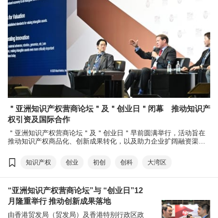
＂亚洲知识产权营商论坛＂及＂创业日＂闭幕 推动知识产
权引资及国际合作
＂亚洲知识产权营商论坛＂及＂创业日＂早前圆满举行，活动旨在
推动知识产权商品化、创新成果转化，以及助力企业扩阔融资渠
道，为初创企业提供展示创新实力的平台。主办方首次举办＂知识
产权出海商业配对环节＂，助力中国内地企业＂出海＂，促进更多
知识产权
创业
初创
创科
大湾区
国际交流合作。两项活动共汇聚逾180位讲者、超过420家参展商参
与。创业日录得超过12,000参观人次，促成逾350场商贸配对会
议，为与会者创造商机。
“亚洲知识产权营商论坛”与 “创业日”12
月隆重举行 推动创新成果落地
由香港贸发局（贸发局）及香港特别行政区政