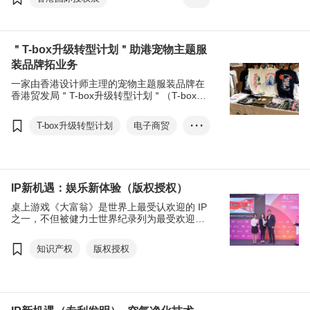
商机，促进区内知识产权贸易发展。
亚洲授权业会议
知识产权
＂T-box升级转型计划＂助港宠物主题服
装品牌拓业务
一家由香港设计师主理的宠物主题服装品牌在
香港贸发局＂T-box升级转型计划＂（T-box）
协助下，为品牌申请商标注册；并通过参加贸
发局展览接触潜在顾客。
T-box升级转型计划
电子商贸
• • •
知识产权
IP新机遇：娱乐新体验（版权授权）
桌上游戏《大富翁》是世界上最受认欢迎的 IP
之一，不但被健力士世界纪录列为最受欢迎的
桌上游戏，更拥有全球超过 5 亿名玩家。香港
完善的法律制度能为知识产权提供强大的法律
知识产权
版权授权
保护，加上旅游业发展蓬勃，M先生娱乐有限
公司在数年前获得《大富翁》游戏授权设立以
＂梦想世界＂为主题的品牌，在香港的旅游热
点太平山顶打造了全球首间＂大富翁梦幻世界
™＂主题体验馆。