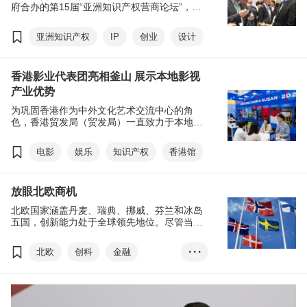
府合办的第15届“亚洲知识产权营商论坛”，以
及贸发局举办的第17届创业日，将于12月4至5
日假香港会议展览中心举行。两大年度旗舰活
亚洲知识产权
IP
创业
设计
动汇聚来自环球创新企业、投资者、专业人士
及政策制定者，透过一系列活动，促进跨界合
作与交流，巩固香港作为区域知识产权贸易中
香港影业代表团亮相釜山 展示本地影视
心，共同推动及建设香港成为国际创新科技城
市。
产业优势
为巩固香港作为中外文化艺术交流中心的角
色，香港贸发局（贸发局）一直致力于本地及
海外举办不同活动，包括积极参与法国康城、
韩国釜山及日本东京等地的影视盛事，助本地
电影
娱乐
知识产权
香港馆
业界开拓海外机遇。＂Hong Kong Cinema @
Busan 2025＂活动早前在韩国釜山圆满举行，
多家参展公司对活动成效表示满意，认为活动
放眼北欧商机
成功向海外市场推广香港电影产业的优势，并
让本地与世界各地的电影业界增进合作交流。
北欧国家涵盖丹麦、瑞典、挪威、芬兰和冰岛
五国，创新能力处于全球领先地位。尽管当地
公共研发资金充足，惟许多初创企业在商品
化、拓展国际市场时遇到不少挑战。北欧五国
北欧
创科
金融
• • •
在创新科技、绿色能源、医疗健康等领域具备
相当优势，在投资、技术合作及市场拓展方面
物流
知识产权
与香港有高度互补性，合作空间广阔。