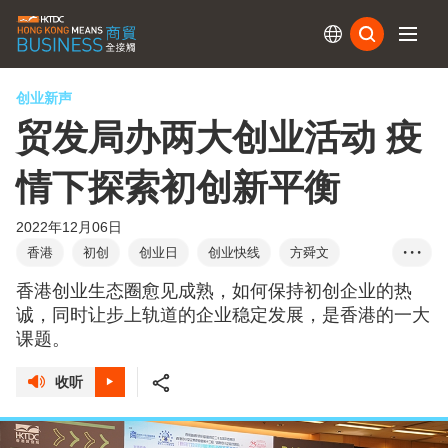
订阅
创业新声
贸发局办两大创业活动 疫
情下探索初创新平衡
2022年12月06日
香港
初创
创业日
创业快线
方舜文
• • •
梁国浩
绿色科技
健康科技
元宇宙
香港创业生态圈愈见成熟，如何保持初创企业的热
工业元宇宙
智慧城市
创业生态圈
诚，同时让步上轨道的企业稳定发展，是香港的一大
课题。
创业快线：国际篇
收听