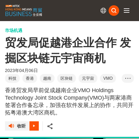
订阅
市场机遇
贸发局促越港企业合作 发
掘区块链元宇宙商机
2023年04月06日
科技
香港
越南
区块链
元宇宙
VMO
• • •
大湾区
刘会平
web3.0
爱思创
创智元
香港贸发局早前促成越南企业VMO Holdings
社交媒体
电子商贸
人工智能
数码转型
Technology Joint Stock Company(VMO)与两家港商
签署合作备忘录，加强在软件发展上的协作，共同开
拓粤港澳大湾区商机。
收听