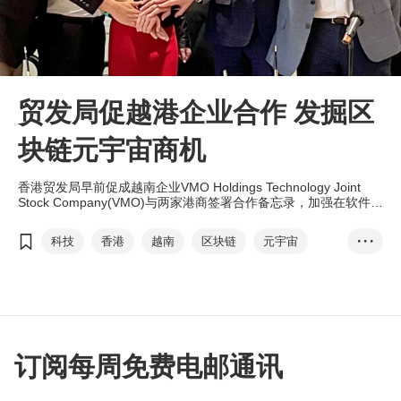
贸发局促越港企业合作 发掘区
块链元宇宙商机
香港贸发局早前促成越南企业VMO Holdings Technology Joint
Stock Company(VMO)与两家港商签署合作备忘录，加强在软件发
展上的协作，共同开拓粤港澳大湾区商机。
科技
香港
越南
区块链
元宇宙
• • •
VMO
大湾区
刘会平
web3.0
爱思创
创智元
社交媒体
电子商贸
人工智能
数码转型
订阅每周免费电邮通讯