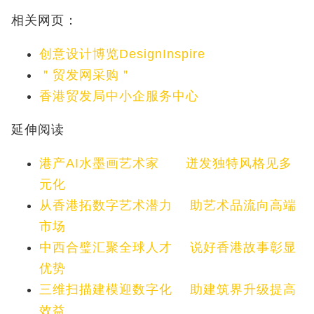
相关网页：
创意设计博览DesignInspire
＂贸发网采购＂
香港贸发局中小企服务中心
延伸阅读
港产
AI
水墨画艺术家
迸发独特风格见多
元化
从香港拓数字艺术潜力
助艺术品流向高端
市场
中西合璧汇聚全球人才
说好香港故事彰显
优势
三维扫描建模迎数字化
助建筑界升级提高
效益