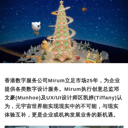
香港数字服务公司
Mirum
立足
市场
25
年，为企业
提供
各类数字设计服务。
Mirum
执行创意总监邓
文豪
(
Munhoe
)
及
UX/UI
设计师区凯婷
(
Tiffany
)
认
为，元宇宙世界能实现现实中的不可能，与现实
体验互补，更是企业或机构发展业务的新机遇。