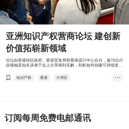
亚洲知识产权营商论坛 建创新
价值拓崭新领域
论坛由香港特区政府、香港贸发局和香港设计中心合办，逾70位行
业领袖及知名讲者于会上分享独到见解，剖析如何创建可持续发展
的知识产权生态系统、知识产权策略如何促进业务拓展，以及探索
粤港澳大湾区的潜在商机, 吸引来自40多个国家和地区超过14,000
知识产权
香港
大湾区
• • •
名人士参与,共同探索业务合作机会。
亚洲知识产权营商论坛
IPHatch Asia
初创
方舜文
梁国浩
知识产权交易
再工业化
元宇宙
网红营销
订阅每周免费电邮通讯