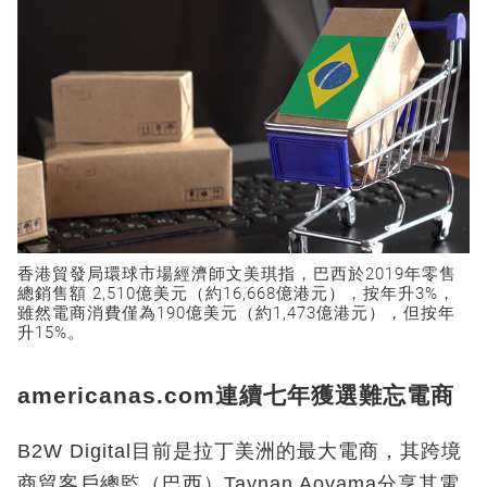
香港貿發局環球市場經濟師文美琪指，巴西於2019年零售
總銷售額 2,510億美元（約16,668億港元），按年升3%，
雖然電商消費僅為190億美元（約1,473億港元），但按年
升15%。
americanas.com連續七年獲選難忘電商
B2W Digital目前是拉丁美洲的最大電商，其跨境
商貿客戶總監（巴西）Taynan Aoyama分享其電