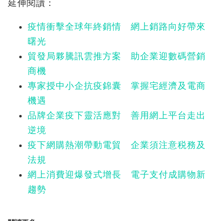
延伸閱讀：
疫情衝擊全球年終銷情 網上銷路向好帶來
曙光
貿發局夥騰訊雲推方案 助企業迎數碼營銷
商機
專家授中小企抗疫錦囊 掌握宅經濟及電商
機遇
品牌企業疫下靈活應對 善用網上平台走出
逆境
疫下網購熱潮帶動電貿 企業須注意税務及
法規
網上消費迎爆發式增長 電子支付成購物新
趨勢