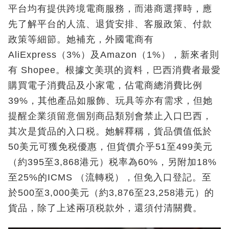
平台均有提供跨境電商服務，而港商選擇時，應
先了解平台的人流、退貨安排、客服政策、付款
政策等細節。她補充，外國電商有
AliExpress（3%）及Amazon（1%），新來者則
有 Shopee。根據文美琪的資料，巴西消費者最愛
購買電子消費品及小家電，佔電商總消費比例
39%，其他產品如服飾、玩具等亦有需求，但她
提醒企業須留意個別商品類別會禁止入口巴西，
其次是貨品的入口税。她解釋稱，貨品價值低於
50美元可獲免税優惠，但貨價介乎51至499美元
（約395至3,868港元）税率為60%，另附加18%
至25%的ICMS （流轉税），但免入口登記。至
於500至3,000美元（約3,876至23,258港元）的
貨品，除了上述兩項税款外，還須付清關費。