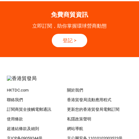
免費商貿資訊
立即訂閱，助你掌握環球營商動態
登記
>
HKTDC.com
關於我們
聯絡我們
香港貿發局流動應用程式
訂閱商貿全接觸電郵通訊
更新您的香港貿發局電郵訂閱
使用條款
私隱政策聲明
超連結條款及細則
網站導航
京ICP备09059244号
京公网安备 11010102003523号