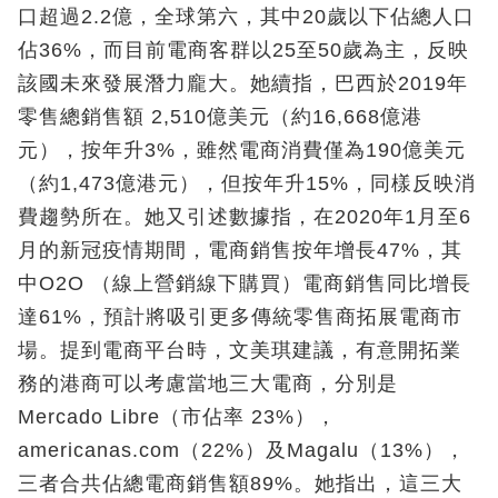
口超過2.2億，全球第六，其中20歲以下佔總人口
佔36%，而目前電商客群以25至50歲為主，反映
該國未來發展潛力龐大。她續指，巴西於2019年
零售總銷售額 2,510億美元（約16,668億港
元），按年升3%，雖然電商消費僅為190億美元
（約1,473億港元），但按年升15%，同樣反映消
費趨勢所在。她又引述數據指，在2020年1月至6
月的新冠疫情期間，電商銷售按年增長47%，其
中O2O （線上營銷線下購買）電商銷售同比增長
達61%，預計將吸引更多傳統零售商拓展電商市
場。提到電商平台時，文美琪建議，有意開拓業
務的港商可以考慮當地三大電商，分別是
Mercado Libre（市佔率 23%），
americanas.com（22%）及Magalu（13%），
三者合共佔總電商銷售額89%。她指出，這三大