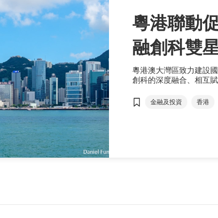
粵港聯動促
融創科雙
粵港澳大灣區致力建設國
創科的深度融合、相互賦
式，打造「金融創科」雙
金融及投資
香港
雙星體系
推動高質
雙循環
總部經濟