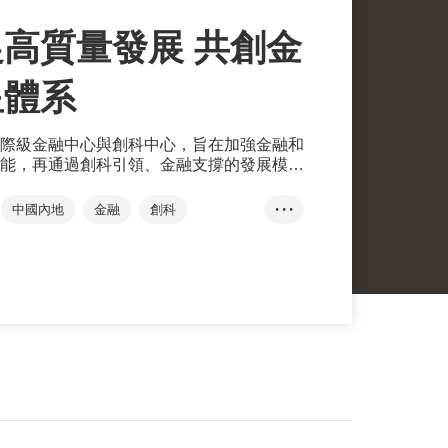
高質量發展 共創金
星體系
際級金融中心與創科中心，旨在加強金融和
能，再通過創科引領、金融支撐的發展模
星體系。
中國內地
金融
創科
• • •
量發展‧香港論壇
互聯互通
效應
華泰
王磊