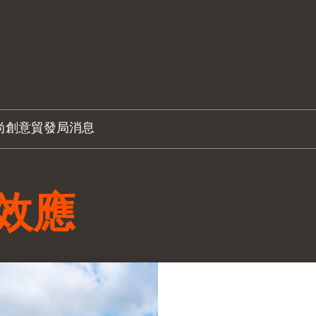
尚創意
貿發局消息
效應