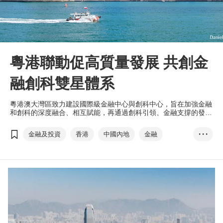
粵港聯動促高質量發展 共創金
融創科雙星體系
粵港澳大灣區致力建設國際級金融中心與創科中心，旨在加強金融
和創科的深度融合、相互賦能，再通過創科引領、金融支撐的發展
模式，打造「金融創科」雙星體系。
金融及投資
香港
中國內地
金融
• • •
創科
雙星體系
推動高質量發展‧香港論壇
互聯互通
雙循環
總部經濟效應
華泰
王磊