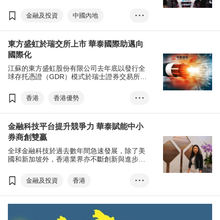
上市（股票代碼HSAI），成為首家在美國上市
的中國激光雷達企業。
金融及投資
中國內地
• • •
納斯達克證券交易所
東方盛虹於瑞交所上市 華泰國際助邁向
國內國際雙循環
激光雷達
國際化
無人駕駛
禾賽
華泰
江蘇的東方盛虹股份有限公司去年底以發行全
推動高質量發展•香港論壇
球存托憑證（GDR）模式於瑞士證券交易所
（瑞交所）上市，集資額達7.18億美元（約56
億港元），成為去年融資規模最大的GDR項
香港
香港優勢
• • •
目。
瑞士證券交易所
金融科技平台提升競爭力 華泰賦能中小
國內國際雙循環
東方盛虹
券商創雙贏
華泰國際
全球存托憑證
全球金融科技於過去數年間急速發展，除了美
GDR
滬倫通
國和新加坡外，香港業界亦不斷創新與進步，
致力提升安全度，保障客戶財產。
可持續發展
金融及投資
香港
• • •
高質量發展•香港論壇
金融科技
華泰
朱亞莉
數碼化
漲樂全球通