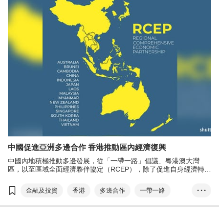
網絡安全
中小券商
金融產品
樂盈寶
國內國際雙循環
中國促進亞洲多邊合作 香港推動區內經濟復興
中國內地積極推動多邊發展，從「一帶一路」倡議、粵港澳大灣
區，以至區域全面經濟夥伴協定（RCEP），除了促進自身經濟轉型
外，也為亞太區經濟發展帶來動力。
金融及投資
香港
多邊合作
一帶一路
• • •
華泰
大灣區
RCEP
供應鏈
國內國際雙循環
SmartHK