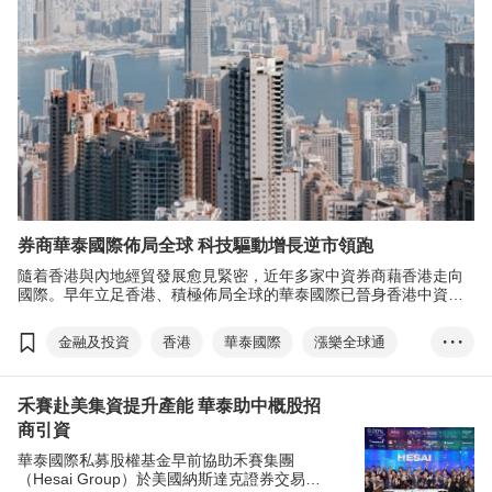
券商華泰國際佈局全球 科技驅動增長逆市領跑
隨着香港與內地經貿發展愈見緊密，近年多家中資券商藉香港走向
國際。早年立足香港、積極佈局全球的華泰國際已晉身香港中資券
商龍頭地位，去年逆市勁賺20億港元。
金融及投資
香港
華泰國際
漲樂全球通
• • •
創科
雙循環
信息技術
禾賽赴美集資提升產能 華泰助中概股招
數碼化轉型全球存托憑證
ESG
商引資
推動高貿量發展•香港論壇
華泰國際私募股權基金早前協助禾賽集團
（Hesai Group）於美國納斯達克證券交易所