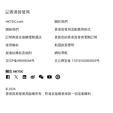
HKTDC.com
關於我們
聯絡我們
香港貿發局流動應用程式
訂閱商貿全接觸電郵通訊
更新您的香港貿發局電郵訂閱
使用條款
私隱政策聲明
超連結條款及細則
網站導航
京ICP备09059244号
京公网安备 11010102003523号
關注 HKTDC
© 2026
香港貿易發展局版權所有，對違反版權者保留一切追索權利 。