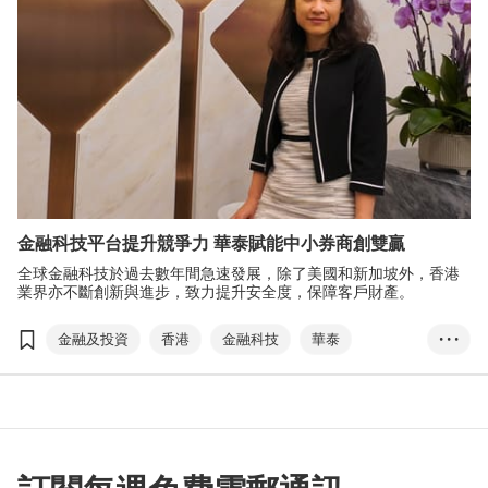
金融科技平台提升競爭力 華泰賦能中小券商創雙贏
全球金融科技於過去數年間急速發展，除了美國和新加坡外，香港
業界亦不斷創新與進步，致力提升安全度，保障客戶財產。
金融及投資
香港
金融科技
華泰
• • •
朱亞莉
數碼化
漲樂全球通
網絡安全
中小券商
金融產品
樂盈寶
國內國際雙循環