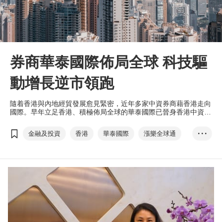
券商華泰國際佈局全球 科技驅
動增長逆市領跑
隨着香港與內地經貿發展愈見緊密，近年多家中資券商藉香港走向
國際。早年立足香港、積極佈局全球的華泰國際已晉身香港中資券
商龍頭地位，去年逆市勁賺20億港元。
金融及投資
香港
華泰國際
漲樂全球通
• • •
創科
雙循環
信息技術
數碼化轉型全球存托憑證
ESG
推動高貿量發展•香港論壇