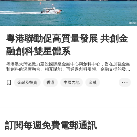
粵港聯動促高質量發展 共創金
融創科雙星體系
粵港澳大灣區致力建設國際級金融中心與創科中心，旨在加強金融
和創科的深度融合、相互賦能，再通過創科引領、金融支撐的發展
模式，打造「金融創科」雙星體系。
金融及投資
香港
中國內地
金融
• • •
創科
雙星體系
推動高質量發展‧香港論壇
互聯互通
雙循環
總部經濟效應
華泰
王磊
訂閱每週免費電郵通訊