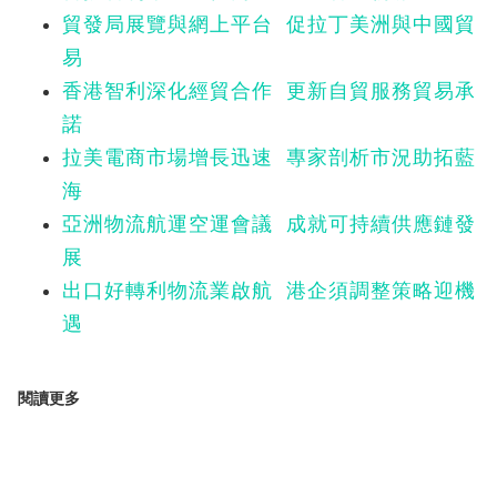
貿發局展覽與網上平台 促拉丁美洲與中國貿
易
香港智利深化經貿合作 更新自貿服務貿易承
諾
拉美電商市場增長迅速 專家剖析市況助拓藍
海
亞洲物流航運空運會議 成就可持續供應鏈發
展
出口好轉利物流業啟航 港企須調整策略迎機
遇
閱讀更多