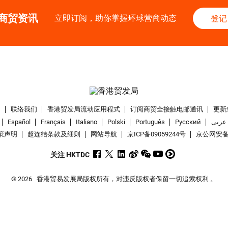
商贸资讯
立即订阅，助你掌握环球营商动态
登记
们
联络我们
香港贸发局流动应用程式
订阅商贸全接触电邮通讯
更新
Español
Français
Italiano
Polski
Português
Pусский
عربى
策声明
超连结条款及细则
网站导航
京ICP备09059244号
京公网安备 1
关注 HKTDC
© 2026
香港贸易发展局版权所有，对违反版权者保留一切追索权利 。