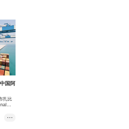
李家超
为中国阿
阿布扎比
inal）
路＂倡议
个半自动
• • •
运货物处
模扩建项