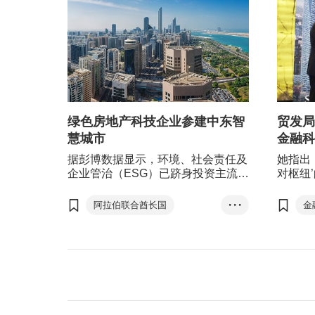
绿色房地产科技企业参建中东智
贸发局
慧城市
金融科
据彭博数据显示，环境、社会责任及
她指出
企业管治（ESG）已跻身投资主流，
对枢纽
预计相关投资最快于2025年将达到
协助香
53万亿美元（折合约385万亿元人民
同时支
阿拉伯联合酋长国
• • •
金
币），占全球资产管理规模总值的三
问团由
绿色能源
可持续发展
分之一。
领，成
流、科
东盟
访利雅