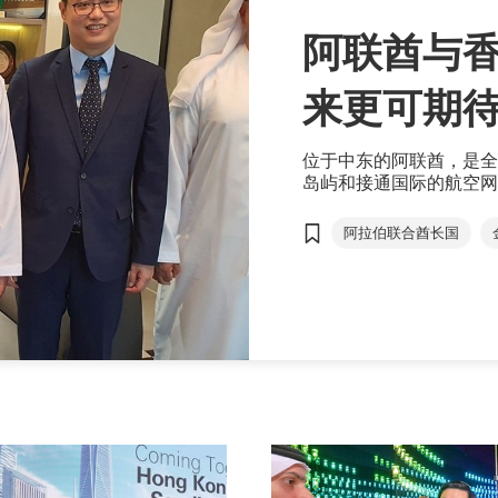
阿联酋与
来更可期
位于中东的阿联酋，是全
岛屿和接通国际的航空网
域，包括Web 3.0、
是引领中东迈向创新的先
阿拉伯联合酋长国