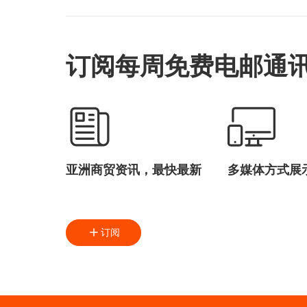
展局主
阿拉伯联合酋长国
＂，通
东阿联
单。
订阅每周免费电邮通
亚洲商贸资讯，最快最新
多媒体方式展
订阅