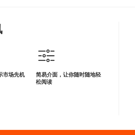
办的＂夏季采购汇 | 网上展
目，由中远海运港口与阿布
阿拉伯联合酋长国
阿拉伯联合酋长国
过网上面谈，即时取得来自中
局共同发展。
中国内地
酋地区订购1,000件产品的订
讯
示市场先机
简易介面，让你随时随地轻
松阅读