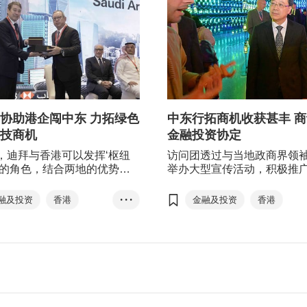
协助港企闯中东 力拓绿色
中东行拓商机收获甚丰 
技商机
金融投资协定
，迪拜与香港可以发挥‘枢纽
访问团透过与当地政商界领
’的角色，结合两地的优势，
举办大型宣传活动，积极推
港公司开拓中东和非洲市场，
势，促进香港与沙特阿拉伯
援当地企业扩展亚洲市场。访
阿拉伯联合酋长国之间的经
融及投资
香港
• • •
金融及投资
香港
香港特区行政长官李家超率
文化交流，为香港吸资引才
阿拉伯联合酋长国
沙特阿拉伯
员包括逾30位来自金融、物
固香港作为中国内地及国际
技、专业服务等商界翘楚，到
和面向全球的亚洲领先商业
中东
香港优势
阿拉伯联合酋长国
得、阿布扎比及迪拜。
纽的角色。
方舜文
沙特阿拉伯
中国内地
沙特阿拉伯
阿拉伯联合酋长国
访问团
一带一路
迪拜
国际金融中心
金融贸易
科技创新