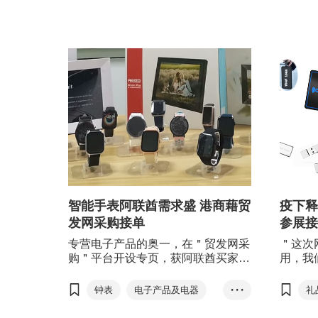
智能手表阿联酋需求盛 港商藉贸
疫下释
发网采购接单
参展接
专营电子产品的奥一，在＂贸发网采
＂这次
购＂平台开设专页，获阿联酋买家垂
用，我
青，多次订购智能手表，销售额近80
是一个
万港元。
认识客
钟表
电子产品及电器
• • •
礼
汉礼品
香港
表示，