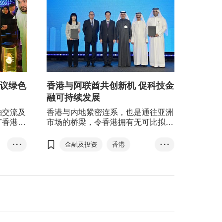
商议绿色
香港与阿联酋共创新机 促科技金
融可持续发展
袖交流及
香港与内地紧密连系，也是通往亚洲
广香港优
市场的桥梁，令香港拥有无可比拟的
，以及和
独特优势；而阿联酋则是连接海湾阿
贸关系和
拉伯国家合作委员会(海合会)和欧洲
• • •
金融及投资
香港
• • •
，同时巩
市场的重要门户，两个商业枢纽的紧
阿拉伯联合酋长国
商贸门户
密关系，能为不同领域的企业提供营
和投资枢
商优势。
阿联酋
阿布扎比
访问团
金融贸易
科技
智慧城市
可持续发展
林建岳