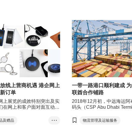
枢纽角色
绿色金融
智慧城市
可持续发展
国际金融中心
林建岳
李家超
放线上营商机遇 港企网上
一带一路港口顺利建成 
新订单
联酋合作铺路
网上展览的成效特别突出及实
2018年12月初，中远海运
们在网上和客户面对面互动，
码头（CSP Abu Dhabi Term
极好机会和最有效快捷的方法
正式启用，标志着＂一带一
户，让彼此建立起互动。＂恒
另一重大项目顺利建成。这
品及赠品
• • •
物流管理及运输服务
有限公司业务拓展经理陈国洪
化的新码头是阿联酋主要海
电子产品及电器
建造服务
该公司早前参与由香港贸易发
理设施——哈里发港的大规