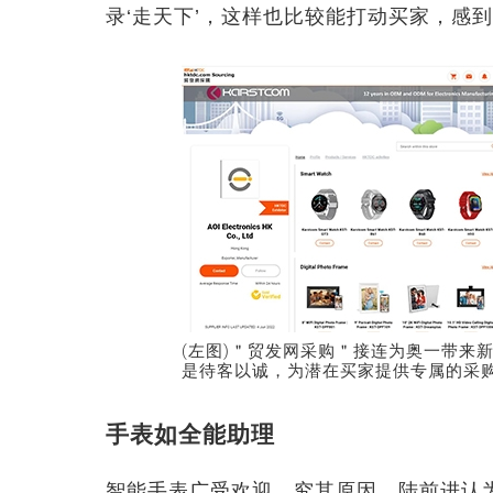
录‘走天下’，这样也比较能打动买家，感
(左图)＂贸发网采购＂接连为奥一带来
是待客以诚，为潜在买家提供专属的采
手表如全能助理
智能手表广受欢迎，究其原因，陆前进认