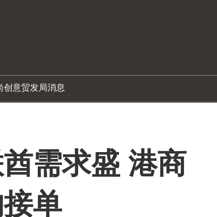
尚创意
贸发局消息
酋需求盛 港商
购接单