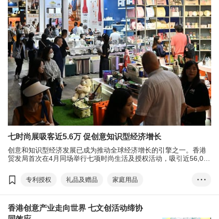
香港国际家用纺织品展
香港时装节
香港国际印刷及包装展
香港国际授权展
亚洲授权业会议
展览+
商对易
刘会平
七时尚展吸客近5.6万 促创意知识型经济增长
创意和知识型经济发展已成为推动全球经济增长的引擎之一。香港
贸发局首次在4月同场举行七项时尚生活及授权活动，吸引近56,000
名买家，通过合并展览缔造跨行业商机。
专利授权
礼品及赠品
家庭用品
• • •
成衣、纺织及配件
印刷服务
香港
香港创意产业走向世界 七文创活动缔协
香港时尚家品展
香港国际家用纺织品展
同效应