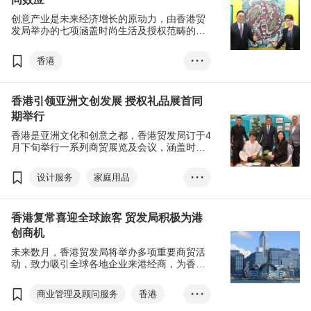
香港时装节
香港国际印刷及包装展
创意产业是未来经济增长的原动力，由香港贸
香港国际授权展
亚洲授权业会议
展览+
发局举办的七项涵盖时尚生活及授权范畴的创
意活动，于4月19日在香港会议展览中心掀开
商对易
张淑芬
文化创意
DLAB
帷幕。
香港
• • •
香港礼品及赠品展
文化创意、DLAB、林健锋、香港礼...
香港引领亚洲文创发展 授权礼品展首同
香港时尚家品展
期举行
香港国际家用纺织品展
香港是亚洲文化和创意之都，香港贸发局订于4
香港时装节
月下旬举行一系列商贸展览及会议，涵盖时尚
生活及授权等创意范畴，汇聚全球3,800家参展
香港国际印刷及包装展
商，为业界带来更多跨行业机遇。
设计服务
家庭用品
• • •
香港国际授权展
成衣、纺织及配件
亚洲授权业会议
展览+
香港复常喜迎全球旅客 贸发局积极为港
礼品及赠品
香港
商对易
张淑芬
创商机
香港礼品及赠品展
未来数月，香港贸发局将举办多项重要商贸活
香港时尚家品展
动，致力吸引全球各地企业来港经商，为香港
创富并惠及不同行业。
Home InStyle
商业管理及顾问服务
香港
• • •
香港国际家用纺织品展