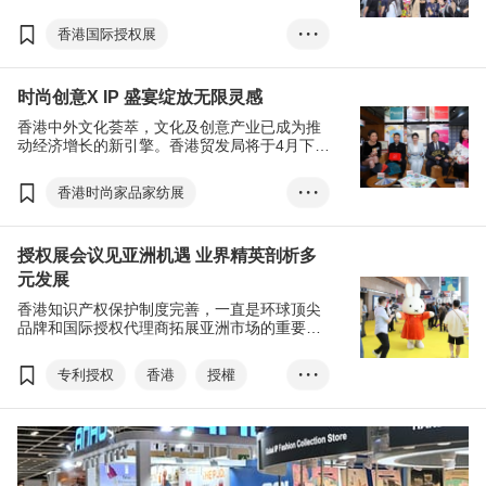
大活动提供跨地区、跨行业的业务拓展平台，
全方位涵盖多个相关范畴，为与会者创造更多
香港国际授权展
• • •
商机，促进区内知识产权贸易发展。
亚洲授权业会议
知识产权
时尚创意X IP 盛宴绽放无限灵感
香港中外文化荟萃，文化及创意产业已成为推
动经济增长的新引擎。香港贸发局将于4月下旬
举行七项涵盖时尚创意及授权活动，致力开拓
跨行业的新机遇。
香港时尚家品家纺展
• • •
香港时装节
授权展会议见亚洲机遇 业界精英剖析多
香港礼品及赠品展
元发展
香港国际印刷及包装展
香港知识产权保护制度完善，一直是环球顶尖
香港奢侈品包装展
品牌和国际授权代理商拓展亚洲市场的重要平
台。由香港贸发局主办的第20届香港国际授权
香港国际授权展
展与第12届亚洲授权业会议早前圆满结束，创
专利授权
香港
授權
• • •
亚洲授权业会议
建平台让国际授权商及授权代理商面对面洽商
及交流，并为与会者提供最新市场信息，扩展
文創
亚洲业务。
DLAB香港礼品及赠品展
香港时尚家品展