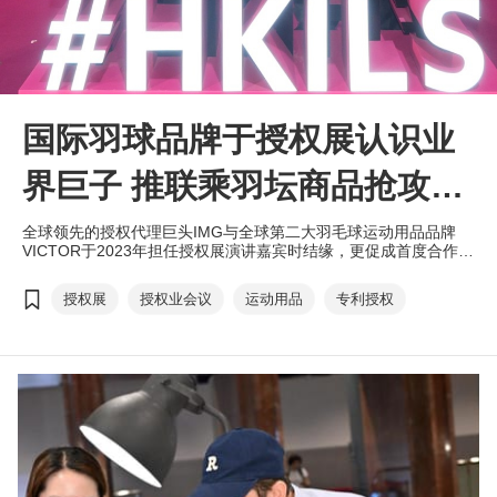
国际羽球品牌于授权展认识业
界巨子 推联乘羽坛商品抢攻亚
洲市场
全球领先的授权代理巨头IMG与全球第二大羽毛球运动用品品牌
VICTOR于2023年担任授权展演讲嘉宾时结缘，更促成首度合作，
VICTOR在IMG牵线下取得美国人气卡通品牌欢乐熊Care Bears™
的IP授权，在香港、台湾等地推出Care Bears™系列羽球装备，带
授权展
授权业会议
运动用品
专利授权
领各款可爱的小熊走进羽坛，掀起热潮，抢攻亚洲市场。