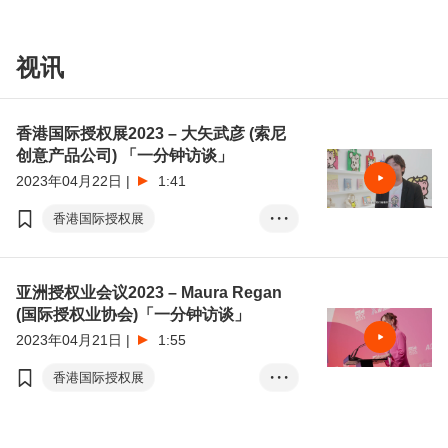
国际珠宝展
国际影视展
香港时装节
香港国际创科展
Fashion InStyle
视讯
春季电子展
春季灯饰展
香港国际印刷及包装展
香港时尚家品展
香港国际授权展
香港礼品及赠品展
亚洲授权业会议
展览+
香港国际授权展2023 – 大矢武彦 (索尼
香港国际授权展
创意产品公司) 「一分钟访谈」
商对易
Click2Match
亚洲授权业会议
2023年04月22日
|
1:41
智能配对平台
张淑芬
国际医疗健康周
文化创意
香港国际授权展
• • •
创新升级•香港论坛
港•潮流
亚洲授权业会议
知识产权
成就机遇•首选香港
亚洲授权业会议2023 – Maura Regan
(国际授权业协会)「一分钟访谈」
2023年04月21日
|
1:55
香港国际授权展
• • •
亚洲授权业会议
知识产权