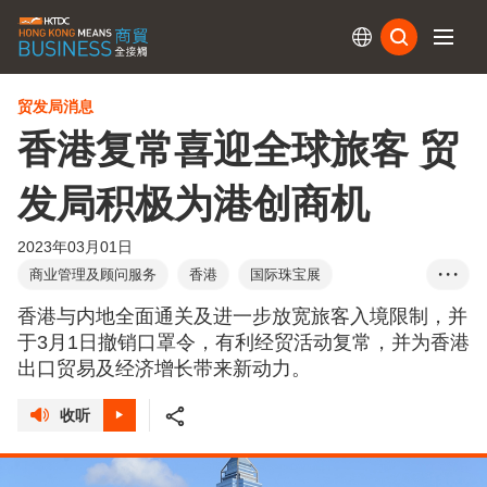
订阅
贸发局消息
香港复常喜迎全球旅客 贸
发局积极为港创商机
2023年03月01日
商业管理及顾问服务
香港
国际珠宝展
• • •
国际影视展
香港国际创科展
春季电子展
香港与内地全面通关及进一步放宽旅客入境限制，并
春季灯饰展
香港时尚家品展
香港礼品及赠品展
于3月1日撤销口罩令，有利经贸活动复常，并为香港
出口贸易及经济增长带来新动力。
香港国际授权展
亚洲授权业会议
国际医疗健康周
创新升级•香港论坛
港•潮流
成就机遇•首选香港
收听