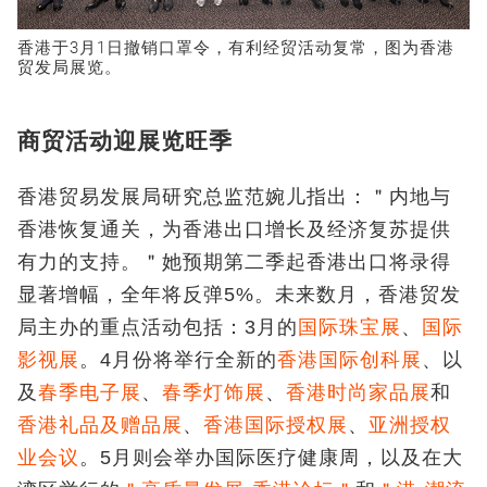
香港于3月1日撤销口罩令，有利经贸活动复常，图为香港
贸发局展览。
商贸活动迎展览旺季
香港贸易发展局研究总监范婉儿指出：＂内地与
香港恢复通关，为香港出口增长及经济复苏提供
有力的支持。＂她预期第二季起香港出口将录得
显著增幅，全年将反弹5%。未来数月，香港贸发
局主办的重点活动包括：3月的
国际珠宝展
、
国际
影视展
。4月份将举行全新的
香港国际创科展
、以
及
春季电子展
、
春季灯饰展
、
香港时尚家品展
和
香港礼品及赠品展
、
香港国际授权展
、
亚洲授权
业会议
。5月则会举办国际医疗健康周，以及在大