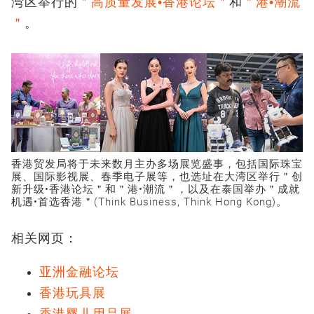
湾区举行的
＂高质量发展•香港论坛＂
和
＂港•潮流
＂
。
香港贸发局将于未来数月主办多场展览盛事，包括国际珠宝
展、国际影视展、春季电子展等，也选址在大湾区举行＂创
新升级•香港论坛＂和＂港•潮流＂，以及在泰国举办＂成就
机遇•首选香港＂(Think Business, Think Hong Kong)。
相关网页：
亚洲金融论坛
香港玩具展