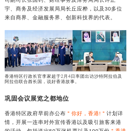
司副司长张国钧、财经事务及库务局局长许正
宇、商务及经济发展局局长丘应桦，以及30多位
来自商界、金融服务界、创新科技界的代表。
香港特区行政长官李家超于2月4日率团出访沙特阿拉伯及
阿拉伯联合酋长国，说好香港故事。
巩固会议展览之都地位
香港特区政府早前亦公布
＂你好，香港!＂
计划详
情，开展一连串对外宣传香港以及吸引旅客来港
的活动，包括送岀50万张机票以及100万份
＂香港