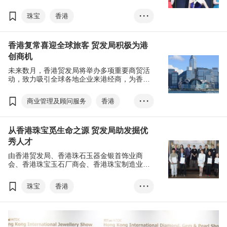
香港会议展览中心举行，汇聚超过2,500家参展
商。大会现场调研显示，约六成参展商和买家
珠宝
香港
• • •
预期其业务增长将在一年内回复到疫前水平，
反映珠宝业前景乐观。
香港国际珠宝展
香港复常喜迎全球旅客 贸发局积极为港
香港国际钻石、宝石及珍珠展
创商机
贵重珠宝
张淑芬
未来数月，香港贸发局将举办多项重要商贸活
展览+
EXHIBITION+
动，致力吸引全球各地企业来港经商，为香港
创富并惠及不同行业。
商对易
Click2Match
商业管理及顾问服务
香港
• • •
国际珠宝展
国际影视展
从香港珠宝觅生命之源 贸发局助发掘优
香港国际创科展
秀人才
春季电子展
春季灯饰展
由香港贸发局、香港珠石玉器金银首饰业商
香港时尚家品展
会、香港珠宝玉石厂商会、香港珠宝制造业厂
商会及香港钻石总会联合举办的第24届香港珠
香港礼品及赠品展
宝设计比赛，是第39届香港国际珠宝展及第9
珠宝
香港
• • •
香港国际授权展
届香港国际钻石、宝石及珍珠展的重点活动之
一，比赛旨在提升香港珠宝设计水平，为业界
香港国际珠宝展
亚洲授权业会议
发掘优秀人才，并向海内外买家推广更多港制
珠宝珍品。
香港国际钻石、宝石及珍珠展
国际医疗健康周