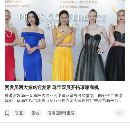
贵重珠宝
粤港澳大湾区
创新升级•香港论坛
港•潮流
RCEP
香港珠宝设计比赛
成就机遇•首选香港
贸发局两大策略迎复常 珠宝双展开拓璀璨商机
香港贸发局一直积极透过不同渠道及举办各类展览，向外推广香港
优势，该局将以市场焦点及行业焦点两大策略推广香港营商平台的
优势，加快香港达致全面商贸复常，包括推动香港成为粤港澳大湾
区与东盟、亚洲及世界的双向桥梁，放眼大湾区、RCEP国家、传统
珠宝
香港
香港国际珠宝展
• • •
及新兴市场。
香港国际钻石、宝石及珍珠展
贵重珠宝
东盟
阿联酋
市场焦点
行业焦点
粤港澳大湾区