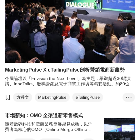
MarketingPulse X eTailingPulse剖析營銷電商新趨勢
今屆論壇以「Envision the Next Level」為主題，舉辦超過30場演
講、InnoTalks、數碼營銷及電子商貿工作坊等精彩活動。約80位來
自環球的星級營銷專家在論壇上向與會者分享全球最熱門話題，包
括AI人工智能營銷與創新、正向營銷、國潮、K-pop 營銷、Alpha世
方舜文
MarketingPulse
eTailingPulse
• • •
代、銀髮市場營銷與機遇、可持續營銷、感官營銷、無性別營銷及
品牌故事等。
人工智能
電子商貿
市場新知：OMO 全渠道新零售模式
隨着數碼科技和電商業務發展越見成熟，以消
費者為核心的OMO（Online Merge Offline線
上線下虛實整合）新零售模式快速冒起，透過