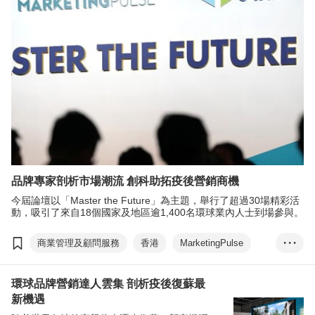
品牌專家剖析市場潮流 創科助拓疫後營銷商機
今屆論壇以「Master the Future」為主題，舉行了超過30場精彩活
動，吸引了來自18個國家及地區逾1,400名環球業內人士到場參與。
商業管理及顧問服務
香港
MarketingPulse
• • •
eTailingPulse
數碼營銷
ChatGPT
環球品牌營銷達人雲集 剖析疫後復蘇最
虛擬偶像
Z世代
Web3
元宇宙
新機遇
電子商貿
商貿配對
ESG
方舜文