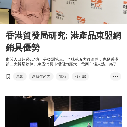
香港貿發局研究: 港產品東盟網
銷具優勢
東盟人口超過6.7億，是亞洲第三、全球第五大經濟體，也是香港
第二大貿易夥伴。東盟消費市場潛力龐大，電商市場火熱。為了讓
港商更好地掌握向好的市場勢頭，作出更精準的部署，香港貿發局
進行了全新的「東盟電商機遇：消費行為與香港產品定位」研究，
東盟
新質生產力
電商
設計廊
• • •
對東盟網購市場作多個角度分析。本局旗下的「香港．設計廊」網
上商店將於25/26年度開通東盟市場，為港商提供更全面的支援。
電商易
電子商務快綫
網購
MarketingPulse
eTailingPulse