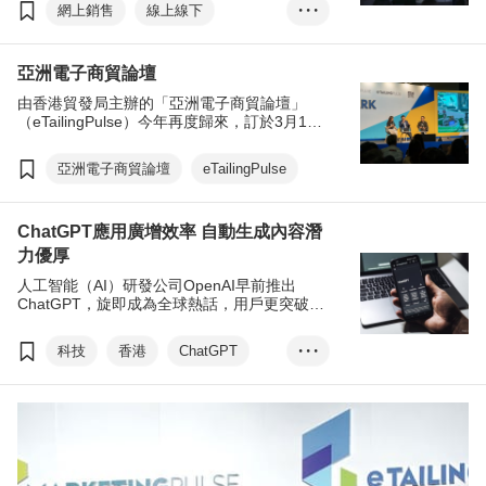
數據串聯，虛實整合了顧客「人流」、「數
網上銷售
線上線下
• • •
據」與「體驗」，成為企業不可忽視的營銷新
趨勢。為了讓企業捕捉零售市場的新趨勢及瞭
電子商貿
MarketingPulse
解當今最熱門的營銷策略，香港貿發局邀得知
亞洲電子商貿論壇
名企業的管理層，在即將（3月13日）舉辦的
eTailingPulse
亞洲品牌及營銷論壇（MarketingPulse）及亞
由香港貿發局主辦的「亞洲電子商貿論壇」
洲電子商貿論壇（eTailingPulse）分享相關議
（eTailingPulse）今年再度歸來，訂於3月13
題及成功經驗。
日假香港會議展覽中心舉行，同期舉行的活動
還包括「亞洲品牌及營銷論壇」
亞洲電子商貿論壇
eTailingPulse
（MarketingPulse）。
ChatGPT應用廣增效率 自動生成內容潛
力優厚
人工智能（AI）研發公司OpenAI早前推出
ChatGPT，旋即成為全球熱話，用戶更突破1
億人。業界專家指出，GPT-4功能更強，各界
應擁抱新科技以提升營運效率。
科技
香港
ChatGPT
• • •
人工智能
MarketingPulse
eTailingPulse
GPT-4
梁志成
李勁華
蘇子賢
石嘉威