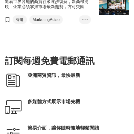
隨着世界各地的商貿往來逐步復蘇，新商機湧
現，企業必須掌握市場最新趨勢，方可突圍而
出，領先未來。今屆MarketingPulse以
「Master the Future」為主題，聚焦討論
香港
MarketingPulse
• • •
ChatGPT、Web3、虛擬偶像、數據驅動營
銷、Gen Z、ESG以及故事營銷等全球最熱門
eTailingPulse
數碼營銷
的營銷話題，讓與會者緊貼業界發展，捕捉未
來商機。
虛擬偶像
Web3
元宇宙
電子商貿
商貿配對
訂閱每週免費電郵通訊
亞洲商貿資訊，最快最新
多媒體方式展示市場先機
簡易介面，讓你隨時隨地輕鬆閱讀