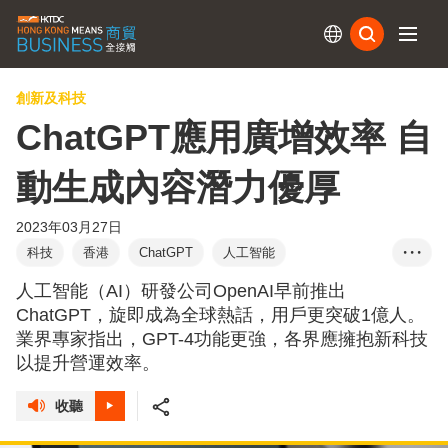
訂閱
創新及科技
ChatGPT應用廣增效率 自
動生成內容潛力優厚
2023年03月27日
科技
香港
ChatGPT
人工智能
• • •
MarketingPulse
eTailingPulse
GPT-4
梁志成
人工智能（AI）研發公司OpenAI早前推出
李勁華
蘇子賢
石嘉威
ChatGPT，旋即成為全球熱話，用戶更突破1億人。
業界專家指出，GPT-4功能更強，各界應擁抱新科技
以提升營運效率。
收聽