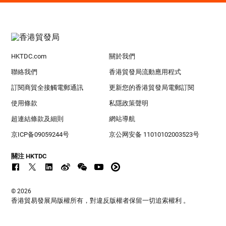
HKTDC.com
關於我們
聯絡我們
香港貿發局流動應用程式
訂閱商貿全接觸電郵通訊
更新您的香港貿發局電郵訂閱
使用條款
私隱政策聲明
超連結條款及細則
網站導航
京ICP备09059244号
京公网安备 11010102003523号
關注 HKTDC
© 2026
香港貿易發展局版權所有，對違反版權者保留一切追索權利 。