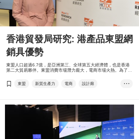
香港貿發局研究: 港產品東盟網
銷具優勢
東盟人口超過6.7億，是亞洲第三、全球第五大經濟體，也是香港
第二大貿易夥伴。東盟消費市場潛力龐大，電商市場火熱。為了讓
港商更好地掌握向好的市場勢頭，作出更精準的部署，香港貿發局
進行了全新的「東盟電商機遇：消費行為與香港產品定位」研究，
東盟
新質生產力
電商
設計廊
• • •
對東盟網購市場作多個角度分析。本局旗下的「香港．設計廊」網
上商店將於25/26年度開通東盟市場，為港商提供更全面的支援。
電商易
電子商務快綫
網購
MarketingPulse
eTailingPulse