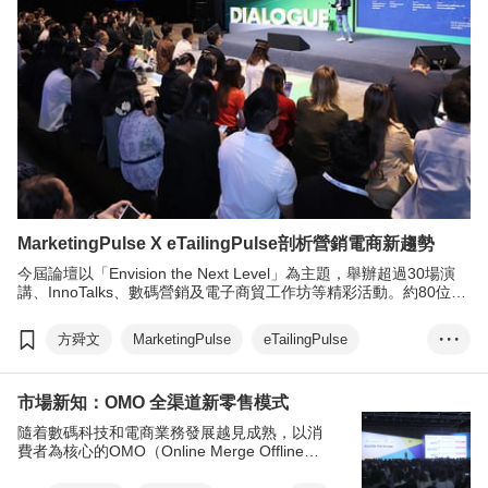
MarketingPulse X eTailingPulse剖析營銷電商新趨勢
今屆論壇以「Envision the Next Level」為主題，舉辦超過30場演
講、InnoTalks、數碼營銷及電子商貿工作坊等精彩活動。約80位來
自環球的星級營銷專家在論壇上向與會者分享全球最熱門話題，包
括AI人工智能營銷與創新、正向營銷、國潮、K-pop 營銷、Alpha世
方舜文
MarketingPulse
eTailingPulse
• • •
代、銀髮市場營銷與機遇、可持續營銷、感官營銷、無性別營銷及
品牌故事等。
人工智能
電子商貿
市場新知：OMO 全渠道新零售模式
隨着數碼科技和電商業務發展越見成熟，以消
費者為核心的OMO（Online Merge Offline線
上線下虛實整合）新零售模式快速冒起，透過