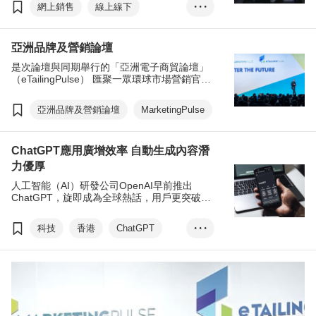
數據串聯，虛實整合了顧客「人流」、「數
網上銷售
線上線下
• • •
據」與「體驗」，成為企業不可忽視的營銷新
趨勢。為了讓企業捕捉零售市場的新趨勢及瞭
電子商貿
MarketingPulse
解當今最熱門的營銷策略，香港貿發局邀得知
亞洲品牌及營銷論壇
名企業的管理層，在即將（3月13日）舉辦的
eTailingPulse
亞洲品牌及營銷論壇（MarketingPulse）及亞
是次論壇與同期舉行的「亞洲電子商貿論壇」
洲電子商貿論壇（eTailingPulse）分享相關議
（eTailingPulse） 匯聚一眾環球市場營銷官、
題及成功經驗。
零售商、品牌代表、廣告界精英和電子商貿專
家，就全球行銷及電商發展動向，分享真知灼
亞洲品牌及營銷論壇
MarketingPulse
見及成功案例。
ChatGPT應用廣增效率 自動生成內容潛
力優厚
人工智能（AI）研發公司OpenAI早前推出
ChatGPT，旋即成為全球熱話，用戶更突破1
億人。業界專家指出，GPT-4功能更強，各界
應擁抱新科技以提升營運效率。
科技
香港
ChatGPT
• • •
人工智能
MarketingPulse
eTailingPulse
GPT-4
梁志成
李勁華
蘇子賢
石嘉威