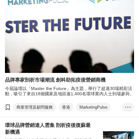
品牌專家剖析市場潮流 創科助拓疫後營銷商機
今屆論壇以「Master the Future」為主題，舉行了超過30場精彩活
動，吸引了來自18個國家及地區逾1,400名環球業內人士到場參與。
商業管理及顧問服務
香港
MarketingPulse
• • •
eTailingPulse
數碼營銷
ChatGPT
環球品牌營銷達人雲集 剖析疫後復蘇最
虛擬偶像
Z世代
Web3
元宇宙
新機遇
電子商貿
商貿配對
ESG
方舜文