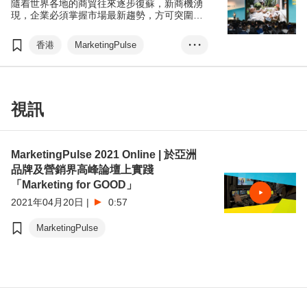
隨着世界各地的商貿往來逐步復蘇，新商機湧
現，企業必須掌握市場最新趨勢，方可突圍而
出，領先未來。今屆MarketingPulse以
「Master the Future」為主題，聚焦討論
香港
MarketingPulse
• • •
ChatGPT、Web3、虛擬偶像、數據驅動營
銷、Gen Z、ESG以及故事營銷等全球最熱門
eTailingPulse
數碼營銷
的營銷話題，讓與會者緊貼業界發展，捕捉未
來商機。
虛擬偶像
Web3
元宇宙
電子商貿
商貿配對
視訊
MarketingPulse 2021 Online | 於亞洲
品牌及營銷界高峰論壇上實踐
「Marketing for GOOD」
2021年04月20日
|
0:57
MarketingPulse