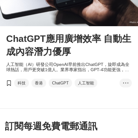
ChatGPT應用廣增效率 自動生
成內容潛力優厚
人工智能（AI）研發公司OpenAI早前推出ChatGPT，旋即成為全
球熱話，用戶更突破1億人。業界專家指出，GPT-4功能更強，各
界應擁抱新科技以提升營運效率。
科技
香港
ChatGPT
人工智能
• • •
MarketingPulse
eTailingPulse
GPT-4
梁志成
李勁華
蘇子賢
石嘉威
訂閱每週免費電郵通訊