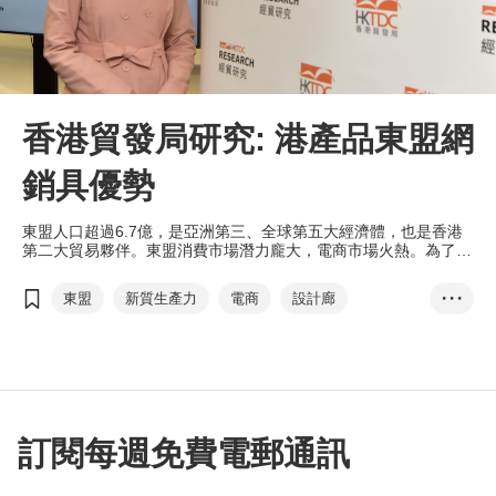
香港貿發局研究: 港產品東盟網
銷具優勢
東盟人口超過6.7億，是亞洲第三、全球第五大經濟體，也是香港
第二大貿易夥伴。東盟消費市場潛力龐大，電商市場火熱。為了讓
港商更好地掌握向好的市場勢頭，作出更精準的部署，香港貿發局
進行了全新的「東盟電商機遇：消費行為與香港產品定位」研究，
東盟
新質生產力
電商
設計廊
• • •
對東盟網購市場作多個角度分析。本局旗下的「香港．設計廊」網
上商店將於25/26年度開通東盟市場，為港商提供更全面的支援。
電商易
電子商務快綫
網購
MarketingPulse
eTailingPulse
訂閱每週免費電郵通訊