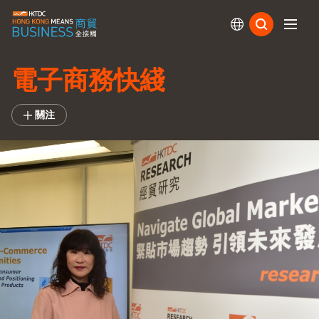
訂閱
電子商務快綫
關注