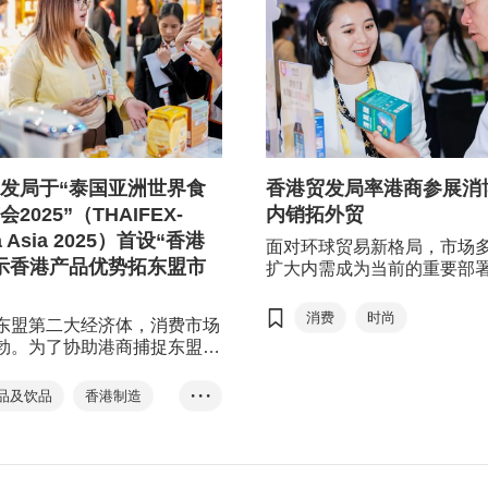
发局于“泰国亚洲世界食
香港贸发局率港商参展消
2025”（THAIFEX-
内销拓外贸
a Asia 2025）首设“香港
面对环球贸易新格局，市场
示香港产品优势拓东盟市
扩大内需成为当前的重要部
已连续10多年稳居全球第二
费市场和最大网络零售市场
消费
时尚
东盟第二大经济体，消费市场
主要展会如中国进出口商品
勃。为了协助港商捕捉东盟机
香港制造
食品
（广交会）、中国国际消费
港贸发局于5月27日至31日在
（消博会），迎来全球采购
保健品
谷举行的“泰国亚洲世界食品
品及饮品
香港制造
• • •
新兴国家的買家采购意欲尤
25（THAIFEX-Anuga Asia
香港贸发局早前在消博会会
东盟
泰国
）”首设“香港馆”，组织17家香
造“香港时尚馆”，率领24家
、20多个食品及饮品品牌在馆
业、45个优质品牌参展，攻
，展现香港产品的魅力，促进
贸，创造新增长点。