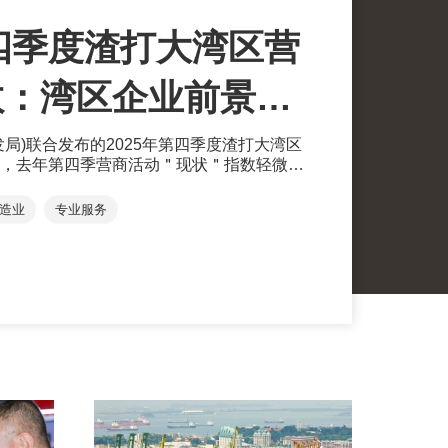
第四季度渣打大湾区营
数：湾区企业前景信
心正面，中东成 ＂出海＂热点
局)联合发布的2025年第四季度渣打大湾区
显示，去年第四季营商活动＂现状＂指数轻微回
数下降 至 51，主要受投资、融资及产能利用
两项指数仍处于扩张区间。香港第四季度延
造业
专业服务
和批发＂及＂专业服务＂信心回升。大部分
东市场业务，及需要香港专业服务的支援。