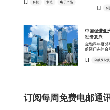
引领未
科技
制造
电子产品
科
中国促进亚
经济复兴
金融界年度盛
前回归实体会
融．创新＂为
合模式圆满举
金融及投
翘楚担任演讲
粤港澳大
限公司首席执
洲提振多边合
区域全面
国经济转型下
华泰金融
密，香港的国
平台，他对亚
亚洲制造
订阅每周免费电邮通
双循环