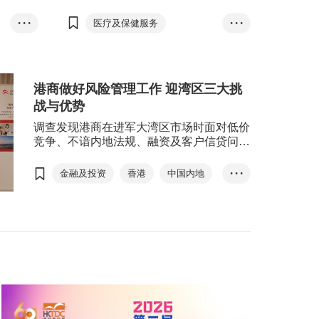
中性水
目，以及Sew Solution Limited的全
保持在扩
成型针织毛衣智能生产线项目，各获
• • •
医疗及保健服务
• • •
值，意味
批1,500港万元资助，合共3,000万港
成衣、纺织及配件
元。
香港
再工业化
智能生产
资助计划
港商做好风险管理工作 迎湾区三大挑
战与优势
再工业化资助计划
创新科技署
调查发现港商在进军大湾区市场时面对低价
竞争、不谙内地法规、融资及客户信贷问题
智能生产线
盈宗制药
等三大挑战，然而挑战与机遇并存，受访企
纳米纤维物料及呼吸器
业表示港企在大湾区市场亦具相当的独特优
金融及投资
香港
中国内地
• • •
势，包括香港品牌声誉及善于引进外国优质
Sew Solution Limi...
大湾区
刘会平
范婉儿
产品等，建议港商善用优势，藉大湾区进一
全成型针织毛衣
步开拓内地庞大的内销市场，同时分散只从
香港出口信用保险局
赵民忠
事国际市场所带来的风险。
香港制造
GoGBA
湾区经贸通
电子商贸
香港制造
风险管理
信贷