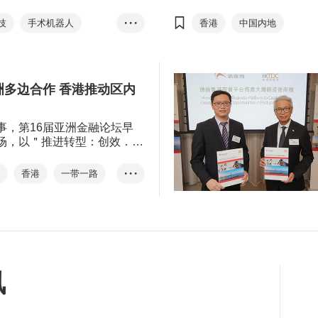
来智慧医疗的重要元素。
状指数＂回落1.3点至50的
平，＂预期指数＂为58.7，
技
手术机器人
• • •
香港
中国内地
张区间，是近两年来的次高
元化智能科技
渣打大湾区营商景气指数
复苏势头不变。
亚洲医疗健康高峰论坛
经济复苏
通关
智能化医疗
内外循环
现状指数
预期指数
洲多边合作 香港推动区内
香港制造
金融服务
创新和技术
制造和贸易
事，第16届亚洲金融论坛早
场，以＂推进转型：创效．共
供应链迁移
范婉儿
主题，一连两日以线上线下混
刘健恒
行，论坛邀得逾百位环球政商
资
香港
一带一路
• • •
嘉宾。华泰金融控股(香港)有
湾区
行官王磊博士于讨论环节＂亚
作＂中指出，在多边主义和中
经济伙伴协定
RCEP
，亚太区的经贸往来愈见紧
控股
王磊
际优势亦成为区内企业的合作
洲发展前景感到乐观。
中产
财富管理
讯
SmartHK