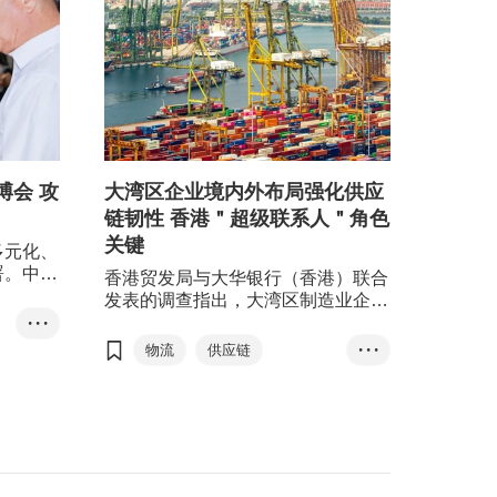
博会 攻
大湾区企业境内外布局强化供应
链韧性 香港＂超级联系人＂角色
关键
多元化、
署。中国
香港贸发局与大华银行（香港）联合
大商品消
发表的调查指出，大湾区制造业企业
。国内的
积极进行供应链转型，包括推进多元
• • •
交易会
化、可持续发展，提升供应链韧性。
物流
供应链
• • •
品博览会
供应链多元化方面，大部分受访企业
制造业
大湾区
商，来自
以内地为先、以东盟为海外首选。香
其强烈。
港可发挥＂超级联系人＂优势，助力
东盟
场打
内地企业走出去。
香港企
内销拓外