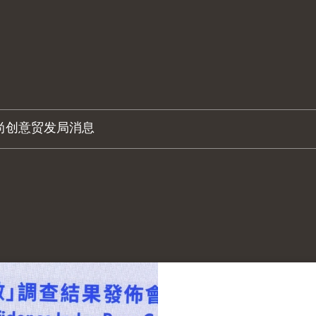
尚创意
贸发局消息