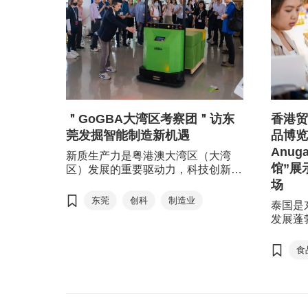
＂GoGBA大湾区考察团＂访东
香港贸
莞发掘智能制造新机遇
品博览会
Anug
新质生产力是粤港澳大湾区（大湾
馆”展
区）发展的重要驱动力，科技创新推
动产业升级转型。东莞近年来积极推
场
动科技创新、产业升级转型，把昔日
东莞
创科
制造业
泰国是
的＂世界工厂＂升级为智能制造业的
发展蓬
机器人
创科新城，贡献大湾区的高质量发
遇，香
展。香港贸发局（贸发局）早前举办
泰国曼
食
＂GoGBA大湾区考察团-东莞＂活
博览会20
动，带领香港企业到东莞进行实地考
2025
察，助港商拓展商脉，发掘大湾区的
港企业
庞大商机。
内亮相