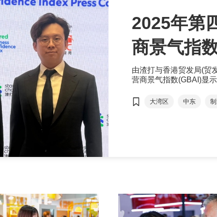
2025年
商景气指
由渣打与香港贸发局(贸发
营商景气指数(GBAI)
落至50.3；＂预期＂指
等前景转趋审慎所拖累，
大湾区
中东
制
续复苏态势，受惠＂零售
大湾区企业有兴趣拓展中