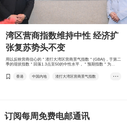
湾区营商指数维持中性 经济扩
张复苏势头不变
用以反映营商信心的＂渣打大湾区营商景气指数＂(GBAI)，于第二
季的现状指数＂回落1.3点至50的中性水平，＂预期指数＂为
58.7，保持在扩张区间，是近两年来的次高值，意味复苏势头不
变。
香港
中国内地
渣打大湾区营商景气指数
• • •
经济复苏
通关
现状指数
预期指数
金融服务
创新和技术
制造和贸易
供应链迁移
范婉儿
刘健恒
订阅每周免费电邮通讯