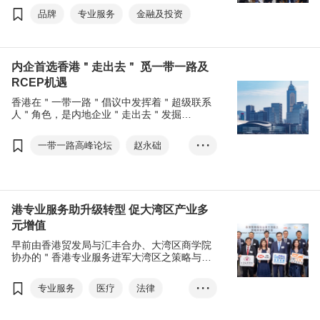
发局除了在进博会特设＂香港产品展馆＂及＂
品牌
专业服务
金融及投资
香港服务业展馆＂外，更携手香港特别行政区
政府主办＂投资香港推介大会—上海专场＂，
促进沪港联动，共拓机遇。
内企首选香港＂走出去＂ 觅一带一路及
RCEP机遇
香港在＂一带一路＂倡议中发挥着＂超级联系
人＂角色，是内地企业＂走出去＂发掘
RCEP、＂一带一路＂以及其他海外市场商机
的理想平台。今年适逢是共建＂一带一路＂倡
一带一路高峰论坛
赵永础
• • •
议十周年，新一届＂一带一路高峰论坛＂将向
世界展现香港独特优势。
范婉儿
一带一路
超级联系人
走出去
RCEP
港专业服务助升级转型 促大湾区产业多
元增值
区域全面经济伙伴关系协定
早前由香港贸发局与汇丰合办、大湾区商学院
专业服务
协办的＂香港专业服务进军大湾区之策略与实
务研讨会＂，邀得业界专家分析大湾区对专业
服务的需求，并探讨香港专业服务如何把握当
专业服务
医疗
法律
• • •
中机遇，以及企业代表分享大湾区的实战经
验，助中小企掌握市场趋势。
会计
普通法