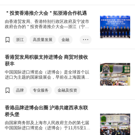
＂投资香港推介大会＂拓浙港合作机遇
由香港贸发局、香港特别行政区政府及宁波市
政府合办的＂投资香港推介大会—浙江（宁
波）专场暨甬港经济合作论坛＂早前在浙江宁
波圆满举行，向内地企业推广香港的独特优势
浙江
高质量发展
金融
• • •
和＂引进來、走出去＂的双向平台角色，促进
投资和合作。期间，12家浙江（包括宁波）企
创科
专业服务
业与香港特别行政区政府投资推广署代表签
香港贸发局积极支持进博会 商贸对接收
约，将赴港开设业务。
获丰
中国国际进口博览会（进博会）是全球首个以
进口为主题的国家级展会，早前在上海圆满结
束。今年成交活跃，按年计意向成交突破800
亿美元。过去七年，香港贸发局一直积极参与
品牌
专业服务
金融及投资
和支持进博会，致力深化沪港合作，促进两地
企业交流，共拓商机。
香港品牌进博会出圈 沪港共建西承东联
桥头堡
由国家商务部及上海市人民政府主办的第七届
中国国际进口博览会（进博会）于11月5至10
日在上海国家会展中心盛大举行。今年香港贸