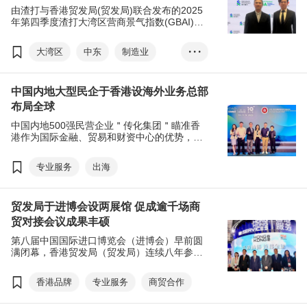
由渣打与香港贸发局(贸发局)联合发布的2025
年第四季度渣打大湾区营商景气指数(GBAI)显
示，去年第四季营商活动＂现状＂指数轻微回
落至50.3；＂预期＂指数下降 至 51，主要受
大湾区
中东
制造业
• • •
投资、融资及产能利用等前景转趋审慎所拖
累，两项指数仍处于扩张区间。香港第四季度
专业服务
延续复苏态势，受惠＂零售和批发＂及＂专业
中国内地大型民企于香港设海外业务总部
服务＂信心回升。大部分大湾区企业有兴趣拓
展中东市场业务，及需要香港专业服务的支
布局全球
援。
中国内地500强民营企业＂传化集团＂瞄准香
港作为国际金融、贸易和财资中心的优势，在
贸发局支援下，將在香港设立海外业务总部，
加速其国际业务拓展的進程。
专业服务
出海
贸发局于进博会设两展馆 促成逾千场商
贸对接会议成果丰硕
第八届中国国际进口博览会（进博会）早前圆
满闭幕，香港贸发局（贸发局）连续八年参
与，今年设立＂香港食品馆＂及＂香港服务业
展馆＂，率领54家香港企业参展，促成超过
香港品牌
专业服务
商贸合作
1,000场商贸对接会议，协助多家港企接获现场
订单，并与内地企业签订合作，积极搭建高效