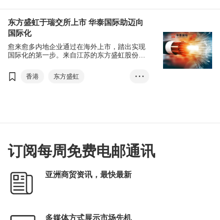
金融及货币
香港专业人士协会
东方盛虹于瑞交所上市 华泰国际助迈向
国际化
有利集团
刘会平
汇丰
愈来愈多内地企业通过在海外上市，踏出实现
T-box升级转型计划
国际化的第一步。来自江苏的东方盛虹股份有
限公司去年底以发行全球存托凭证(GDR)模式
大湾区商学院
工业贸易署
于瑞士证券交易所(瑞交所)上市，集资额高达
香港
东方盛虹
• • •
7.18亿美元(折合约50亿元人民币)，成为去年
融资规模最大的GDR项目。
全球存托凭证
GDR
瑞交所
华泰国际
双循环
SmartHK
香港专业服务
订阅每周免费电邮通讯
推动高质量发展•香港论坛
亚洲商贸资讯，最快最新
多媒体方式展示市场先机