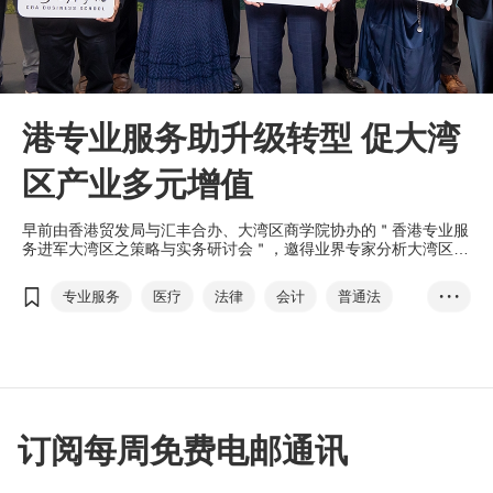
港专业服务助升级转型 促大湾
区产业多元增值
早前由香港贸发局与汇丰合办、大湾区商学院协办的＂香港专业服
务进军大湾区之策略与实务研讨会＂，邀得业界专家分析大湾区对
专业服务的需求，并探讨香港专业服务如何把握当中机遇，以及企
业代表分享大湾区的实战经验，助中小企掌握市场趋势。
专业服务
医疗
法律
会计
普通法
• • •
金融及货币
香港专业人士协会
有利集团
刘会平
汇丰
T-box升级转型计划
大湾区商学院
工业贸易署
订阅每周免费电邮通讯