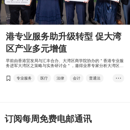
港专业服务助升级转型 促大湾
区产业多元增值
早前由香港贸发局与汇丰合办、大湾区商学院协办的＂香港专业服
务进军大湾区之策略与实务研讨会＂，邀得业界专家分析大湾区对
专业服务的需求，并探讨香港专业服务如何把握当中机遇，以及企
业代表分享大湾区的实战经验，助中小企掌握市场趋势。
专业服务
医疗
法律
会计
普通法
• • •
金融及货币
香港专业人士协会
有利集团
刘会平
汇丰
T-box升级转型计划
大湾区商学院
工业贸易署
订阅每周免费电邮通讯