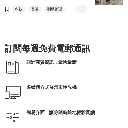
案，支持酒店和醫療保健行業發展。
科技
香港
制服管理
• • •
科技方案
香港國際醫療及保健展
自動追蹤
酒店
醫療保健行業
可持續性
訂閱每週免費電郵通訊
Passo Avanti
射頻識別
國際資訊科技博覽
亞洲商貿資訊，最快最新
多媒體方式展示市場先機
簡易介面，讓你隨時隨地輕鬆閱讀