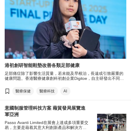
港初創研智能鞋墊改善各類足部健康
足部痛症除了影響生活質量，若未能及早根治，長遠或引致嚴重的
健康問題。香港醫療健康創科初創企業Digitoe，自主研發出不同系
列智能鞋墊，當中的iWalk項目，為各年齡層用家提供安全可靠的足
部健康解決方案。公司更憑嶄新科研成果獲選香港貿發局（貿發
醫療保健
醫療科技
AI
局）「創業快綫」十家優勝初創之一，正從香港出發，全力開拓亞
洲市場。
意國制服管理科技方案 藉貿發局展覽進
軍亞洲
Passo Avanti Limited在展會上達成多項重要交
易，主要是藉着其意大利創新產品和解決方