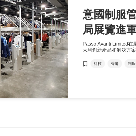
意國制服管
局展覽進
Passo Avanti L
大利創新產品和解決方案
科技
香港
制服
香港國際醫療及保健展
可持續性
Passo A