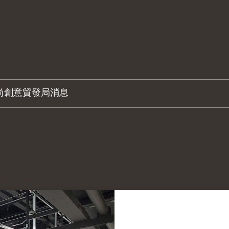
尚創意
貿發局消息