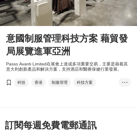
意國制服管理科技方案 藉貿發
局展覽進軍亞洲
Passo Avanti Limited在展會上達成多項重要交易，主要是藉着其
意大利創新產品和解決方案，支持酒店和醫療保健行業發展。
科技
香港
制服管理
科技方案
• • •
香港國際醫療及保健展
自動追蹤
酒店
醫療保健行業
可持續性
Passo Avanti
射頻識別
國際資訊科技博覽
訂閱每週免費電郵通訊