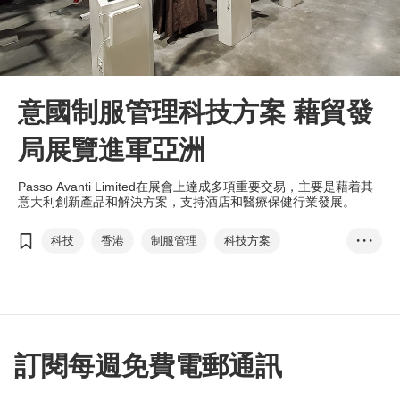
意國制服管理科技方案 藉貿發
局展覽進軍亞洲
Passo Avanti Limited在展會上達成多項重要交易，主要是藉着其
意大利創新產品和解決方案，支持酒店和醫療保健行業發展。
科技
香港
制服管理
科技方案
• • •
香港國際醫療及保健展
自動追蹤
酒店
醫療保健行業
可持續性
Passo Avanti
射頻識別
國際資訊科技博覽
訂閱每週免費電郵通訊