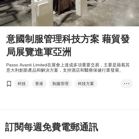
意國制服管理科技方案 藉貿發
局展覽進軍亞洲
Passo Avanti Limited在展會上達成多項重要交易，主要是藉着其
意大利創新產品和解決方案，支持酒店和醫療保健行業發展。
科技
香港
制服管理
科技方案
• • •
香港國際醫療及保健展
自動追蹤
酒店
醫療保健行業
可持續性
Passo Avanti
射頻識別
國際資訊科技博覽
訂閱每週免費電郵通訊