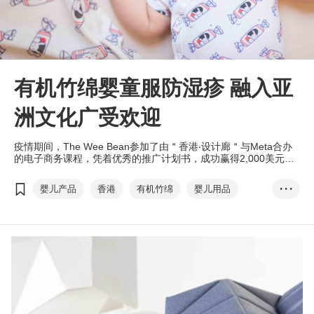
有机竹绵婴童服防湿疹 融入亚
洲文化广受欢迎
疫情期间，The Wee Bean参加了由＂香港‧设计廊＂与Meta合办
的电子商务课程，凭着优秀的推广计划书，成功赢得2,000美元的
Meta广告积分，将用于Facebook及Instagram帐户推广其新产
品。
婴儿产品
香港
有机竹绵
婴儿用品
• • •
香港•设计廊
电子商务培育及加速计划
Meta
社交媒体
The Wee Bean
网购平台
香港设计