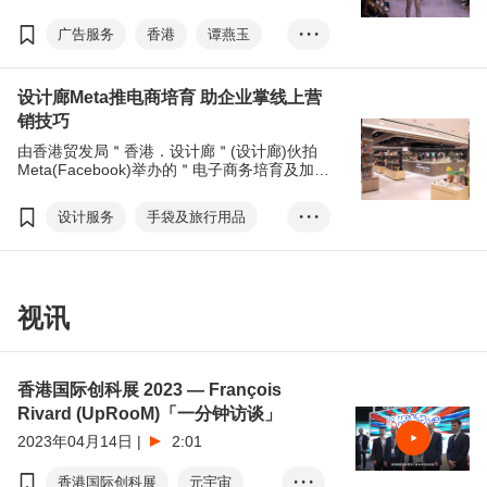
Brands和初创企业Hepha合作，于舞台上展示
香港元宇宙，当观众一边欣赏模特儿在台上走
广告服务
香港
谭燕玉
• • •
秀，一边被香港城巿街景和特色标志包围，呈
献一场焕然一新的时装视听盛宴。
Vivienne Tam
设计廊Meta推电商培育 助企业掌线上营
EW Metaverse
数码港
销技巧
香港驻纽约经济贸易办事处
由香港贸发局＂香港．设计廊＂(设计廊)伙拍
Hepha
元宇宙
Meta(Facebook)举办的＂电子商务培育及加速
计划＂早前圆满结束。主办方通过一系列线上
Animoca Brands
NFT
课程，包括培训研讨会及咨询环节，加强中小
设计服务
手袋及旅行用品
• • •
Web3
企在处理Meta广告帐户上的知识及营销技巧。
婴儿产品
香港
香港．设计廊
电子商务培育及加速计划
视讯
网上营销技巧
Meta
Facebook
Instagram
香港国际创科展 2023 — François
T-Box升级转型企划
林玉凤
Rivard (UpRooM)「一分钟访谈」
Bombol
The Wee Bean
2023年04月14日
|
2:01
香港国际创科展
元宇宙
• • •