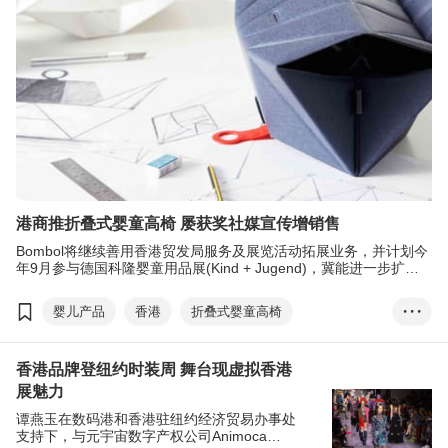
港商推折叠式婴童高椅 屡获奖社媒宣传增销售
Bombol将继续善用香港贸发局服务及展览活动拓展业务，并计划今
年9月参与德国科隆婴童用品展(Kind + Jugend)，冀能进一步扩大
销售网络。
婴儿产品
香港
折叠式婴童高椅
• • •
香港•设计廊
电子商务培育及加速计划
Meta
香港品牌登纽约时装周 舞台现虚拟香港
社交媒体
德国科隆婴童用品展
Bombol
展魅力
网购
婴童产品
香港婴儿用品展
谭燕玉在数码港和香港驻纽约经济贸易办事处
支持下，与元宇宙数字产权公司Animoca