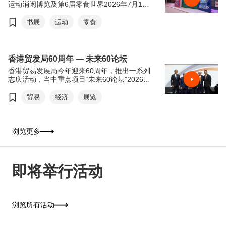
运动消闲博览及第6届零食世界2026年7月15
日至21日于香港会议展览中心举行。今年书展
以“从香港阅读世界：文创传承．旅悦人生”，
书展
运动
零食
希望透过阅读带领读者从香港出发，探索世界
各地的历史、文化和生活风貌。来自世界各地
的作家、学者和文化界人士将齐聚香港交流分
享，进一步彰显香港作为中外文化艺术交流中
香港贸发局60周年 — 未来60论坛
心的独特优势。连同同期举行的运动消闲博览
香港贸易发展局今年迎来60周年，推出一系列
及零食世界，三展共吸引超过770家参展商参
志庆活动，当中重点项目“未来60论坛”2026年
与，为市民及旅客带来集阅读、运动及美食于
6月16日于香港会议展览中心举行。“未来60论
一身的丰富体验，是这个夏天最精彩的盛事之
坛”以“回顾与前瞻”为主轴，由贸发局前主席邓
贸易
经济
展览
一。
莲如勋爵透过录像致辞为论坛揭开序幕。贸发
局主席马时亨教授，亲自邀请多位贸发局前主
席包括冯国经博士、吴光正、苏泽光及罗康瑞
担任论坛嘉宾，并担任主持，共同回顾香港经
浏览更多
济由制造基地转型为国际金融及贸易中心的历
程，探讨香港如何在百年变局中继续发挥“超
级联系人”及“超级增值人”的角色。
即将举行活动
浏览所有活动