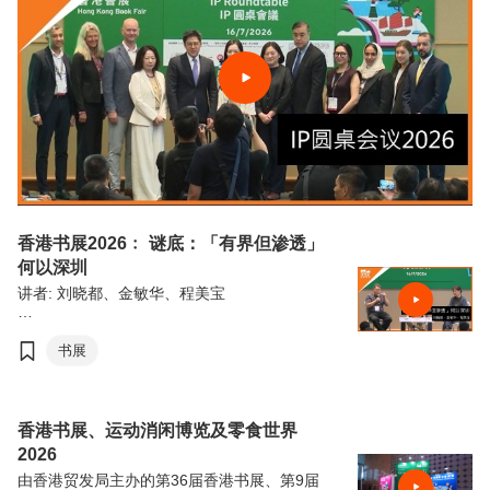
香港书展2026﹕ 谜底：「有界但渗透」
何以深圳
讲者: 刘晓都、金敏华、程美宝
由香港贸易发展局（香港贸发局）主办的第36
届香港书展，连同香港运动消闲博览及零食世
书展
界，将于7月15日至21日（星期三至星期二）
于香港会议展览中心举行。今年三项展览合共
汇聚超过770家展商，来自约30个国家及地
区，为入场人士带来集阅读、运动与消闲于一
香港书展、运动消闲博览及零食世界
体的盛夏旅程。
2026
由香港贸发局主办的第36届香港书展、第9届