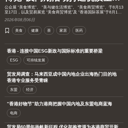
大健康之旅！
公众展 “美食博览”、 “美与健生活博览”、 “美食商贸博览”、于8月13
至17日，以及贸易展览 “美食商贸博览”及 “香港国际茶展”于8月13
至15日假湾仔香港会议展览中心举行。茶展将再次全面开放予业内
2026年08月06日
人士及持票公众进场。由现代化中医药国际协会联同香港贸发局及
十大科研机构携手举办的国际现代化中医药及健康产品会议（中医
美食
健康
茶
家居
医药
药会议）亦于8月13至15日举行。
香港 - 连接中国ESG新政与国际标准的重要桥梁
ESG
可持续发展
贸发局调查：马来西亚成中国内地企业出海热门目的地
香港专业服务受青睐
东盟
经济
“香港好物节”助力港商把握中国内地及东盟电商蓝海
电商
贸发局60周年扬帆新征程 优化架构资源为本港商贸开新