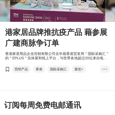
港家居品牌推抗疫产品 藉参展
广建商脉争订单
香港家居用品企业浩朝有限公司去年藉香港贸发局＂国际采购汇＂
的＂EPLUS＂实体展和线上平台，与世界各地超过20位来自电子
产品、照明产品及家庭用品行业的买家建立了联系，并预计当中有
七成的买家会下单购买，同时亦有望与不同业界合作推出联乘抗菌
照明产品
香港
国际采购汇
展览+
• • •
产品。
EPLUS
商对易
抗菌家居产品
线上线下
浩朝
光触媒
订阅每周免费电邮通讯