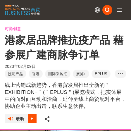
订阅
时尚创意
港家居品牌推抗疫产品 藉
参展广建商脉争订单
2023年02月09日
照明产品
香港
国际采购汇
展览+
EPLUS
• • •
商对易
抗菌家居产品
线上线下
浩朝
线上营销成新趋势，香港贸发局推出全新的＂
光触媒
EXHIBITION+＂(＂EPLUS＂)展览模式，把实体展
中的面对面互动和洽商，延伸至线上商贸配对平台，
协助企业主动出击，联系生意伙伴。
收听