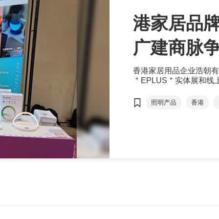
港家居品牌
广建商脉
香港家居用品企业浩朝有
＂EPLUS＂实体展和
品、照明产品及家庭用品
的买家会下单购买，同时
照明产品
香港
商对易
抗菌家居