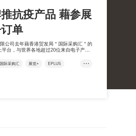
推抗疫产品 藉参展
争订单
限公司去年藉香港贸发局＂国际采购汇＂的
线上平台，与世界各地超过20位来自电子产
行业的买家建立了联系，并预计当中有七成
亦有望与不同业界合作推出联乘抗菌产品。
国际采购汇
展览+
EPLUS
• • •
产品
线上线下
浩朝
光触媒