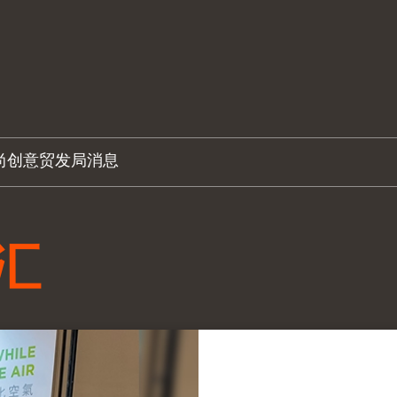
尚创意
贸发局消息
汇