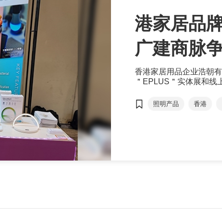
港家居品牌
广建商脉
香港家居用品企业浩朝有
＂EPLUS＂实体展和
品、照明产品及家庭用品
的买家会下单购买，同时
照明产品
香港
商对易
抗菌家居