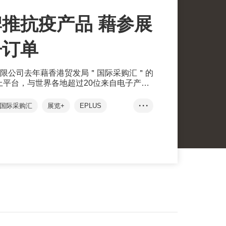
推抗疫产品 藉参展
争订单
限公司去年藉香港贸发局＂国际采购汇＂的
线上平台，与世界各地超过20位来自电子产
行业的买家建立了联系，并预计当中有七成
亦有望与不同业界合作推出联乘抗菌产品。
国际采购汇
展览+
EPLUS
• • •
产品
线上线下
浩朝
光触媒