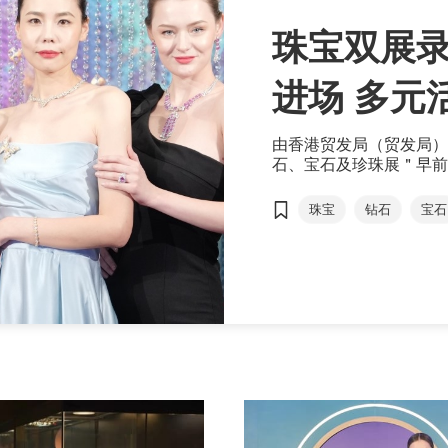
珠宝双展录
进场 
由香港贸发局（贸发局）
石、宝石及珍珠展＂早前
家及地区、约4,000家
80,000名买家亲临采
珠宝
钻石
宝石
的买家数目均录得显著增
石展馆，及香港表厂商会
商机。