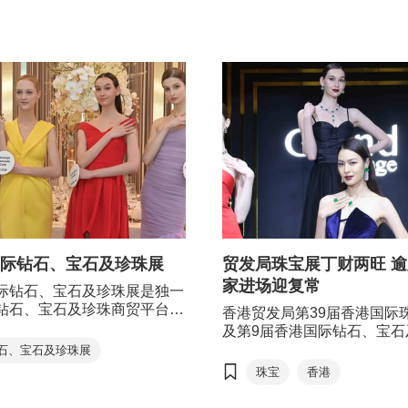
并带来最新市场趋势，共拓
际钻石、宝石及珍珠展
贸发局珠宝展丁财两旺 
家进场迎复常
际钻石、宝石及珍珠展是独一
钻石、宝石及珍珠商贸平台，
香港贸发局第39届香港国际
界各地的参展商，可以率先与
及第9届香港国际钻石、宝石
会采购优质宝石及珠宝原材料
展的实体展早前在香港会议
石、宝石及珍珠展
买家接洽，共同创造更多商
举行，汇聚超过2,500家参
珠宝
香港
览提供丰富的业内资讯，让参
会现场调研显示，约六成参
香港国际珠宝展
人一步，掌握最新的市场发
家预期其业务增长将在一年