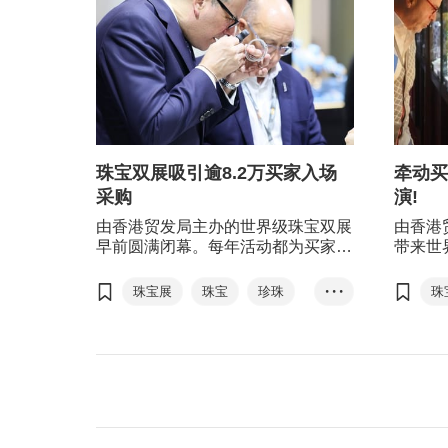
珠宝双展吸引逾8.2万买家入场
牵动买
采购
演!
由香港贸发局主办的世界级珠宝双展
由香港
早前圆满闭幕。每年活动都为买家带
带来世
来惊喜，除了多个熟悉的展区展示丰
明媚的
富多样的时尚珠宝首饰系列，今年带
4,0
珠宝展
珠宝
珍珠
• • •
珠
来全新的＂黄金首饰＂展区及＂新晋
萃之地
钻石
宝石
珠宝设计师＂专区；另增设穆斯林友
意的匠
善措施，务求提升买家的采购体验。
顺应潮
有展商表示在展会中获得可观的销售
饰」展
增长;同时，活动成功吸引超过8.2万
需求。
名环球买家进场采购，除了成熟市场
的买家，活动吸纳更多新兴市场的买
家，为展商带来新商机。