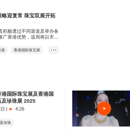
疫前水平，反映珠宝业前景
香港国际钻石、宝石及珍珠
贵重珠宝
张淑芬
策略迎复常 珠宝双展开拓
展览+
EXHIBITION+
商对易
Click2Match
直积极透过不同渠道及举办各
推广香港优势，该局将以市场
点两大策略推广香港营商平台
香港达致全面商贸复常，包括
香港
香港国际珠宝展
• • •
粤港澳大湾区与东盟、亚洲及
钻石、宝石及珍珠展
梁，放眼大湾区、RCEP国
兴市场。
东盟
阿联酋
行业焦点
湾区
RCEP
设计比赛
香港国际珠宝展及香港国
及珍珠展 2025
1日
|
4:26
及珍珠