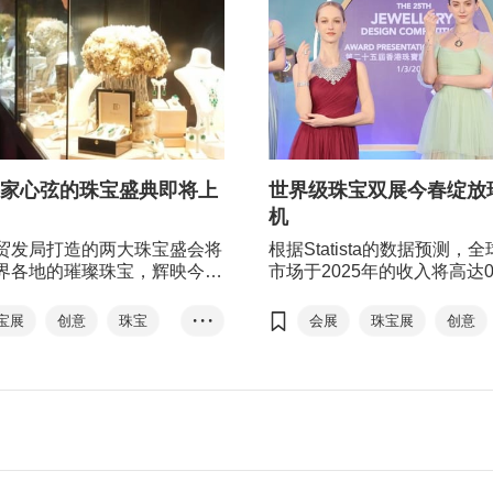
家心弦的珠宝盛典即将上
世界级珠宝双展今春绽放
机
贸发局打造的两大珠宝盛会将
根据Statista的数据预测，
界各地的璀璨珠宝，辉映今个
市场于2025年的收入将高达0
初春。逾40个国家及地区、约
美元；并于2025至2029年
00家展商将齐聚香港这个时尚荟
年增长率（CAGR）达5.02
宝展
创意
珠宝
• • •
会展
珠宝展
创意
，以万般别具风韵、内涵、创
是世界最主要的贵重珠宝、
饰品
珍珠
钻石
珠宝
饰品
珍珠
心之作俘掳国际买家的心。
珠、半宝石出口及分销枢纽
流趋势，今年特设「黄金首
香港的珠宝制造业在国际间
宝石
钻石
宝石
区及引入男士珠宝，满足市场
名，拥有高端珠宝首饰制造
术，具备国际时尚触角且灵
可满足不同的市场需求。由
局主办的两大珠宝盛会将于
登场，为业界提供一站式采