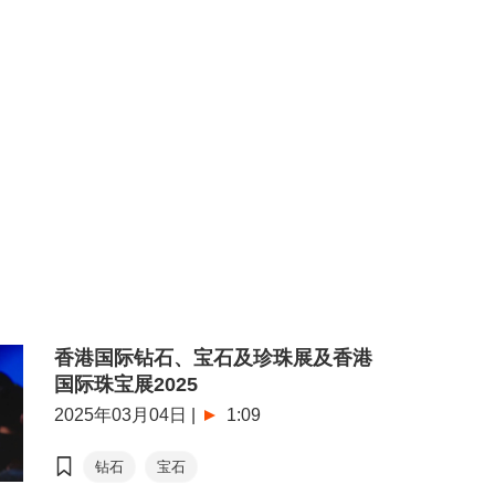
乐观。
点活动之一，比赛旨在提升香港珠宝
展
香港国际钻石、宝石及珍珠展
设计水平，为业界发掘优秀人才，并
贵重珠宝
向海内外买家推广更多港制珠宝珍
品。
粤港澳大湾区
RCEP
香港珠宝设计比赛
香港国际钻石、宝石及珍珠展及香港
国际珠宝展2025
2025年03月04日
|
1:09
钻石
宝石