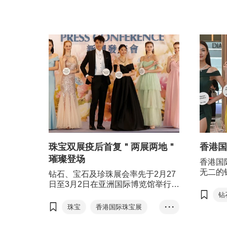
珠宝双展疫后首复＂两展两地＂
香港国
璀璨登场
香港国
无二的
钻石、宝石及珍珠展会率先于2月27
来自世
日至3月2日在亚洲国际博览馆举行，
前来展
珠宝展则于2月29日至3月4日在香港
钻
的专业
会议展览中心举行，为买卖双方缔造
珠宝
香港国际珠宝展
• • •
机。展
商机，捕捉环球贸易机遇。
香港国际钻石
展商快