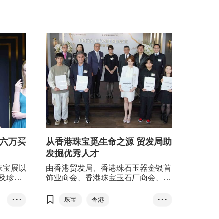
商机。
逾六万买
从香港珠宝觅生命之源 贸发局助
发掘优秀人才
珠宝展以
由香港贸发局、香港珠石玉器金银首
及珍珠
饰业商会、香港珠宝玉石厂商会、香
展览中心
港珠宝制造业厂商会及香港钻石总会
展商。大
联合举办的第24届香港珠宝设计比
• • •
珠宝
香港
• • •
展商和买
赛，是第39届香港国际珠宝展及第9
香港国际珠宝展
内回复到
届香港国际钻石、宝石及珍珠展的重