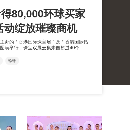
得80,000环球买家
多元活动绽放璀璨商机
主办的＂香港国际珠宝展＂及＂香港国际钻
圆满举行，珠宝双展云集来自超过40个国
展商参与；吸引来自150个国家及地区、约
购，其中来自菲律宾、韩国、澳大利亚和瑞士
珍珠
长。今年主办方首设硬足金展馆、竹山绿松
馆，为活动增添新亮点，助力展商开拓环球