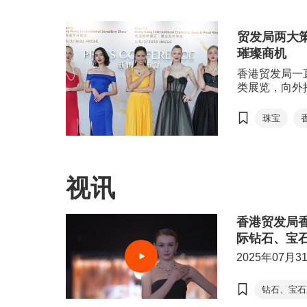
展。
宝石及珍珠展
贸发局两大
璀璨商机
香港贸发局一
类展览，向外
焦点及行业焦
的优势，加快
珠宝
推动香港成为
香港国际
世界的双向桥
家、传统及新
贵重珠宝
市场焦点
视讯
粤港澳大
香港珠宝
香港贸发局
际钻石、宝石
2025年07月3
钻石、宝石