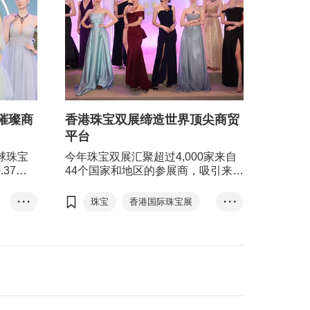
璀璨商
香港珠宝双展缔造世界顶尖商贸
平台
全球珠宝
今年珠宝双展汇聚超过4,000家来自
.37兆
44个国家和地区的参展商，吸引来自
间，复合
137个国家及地区、约81,000名买家
%。香港
亲临采购，其中有来自125个国家及
• • •
珠宝
香港国际珠宝展
• • •
玉石、珍
地区超过31,000名买家参与钻石、宝
香港国际钻石、宝石及珍珠展
之一，而
石及珍珠展，以及来自132个国家及
享负盛
地区超过49,000名买家出席珠宝展；
的专门技
除香港以外，买家主要来自中国内
活变通，
地、印度、日本、菲律宾、泰国及美
香港贸发
国等国家及地区，足证珠宝双展的国
今春隆重
际地位。
购平台，