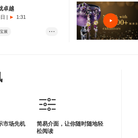
就卓越
3日
|
1:31
宝展
• • •
钻石
宝石及珍珠展
讯
示市场先机
简易介面，让你随时随地轻
松阅读