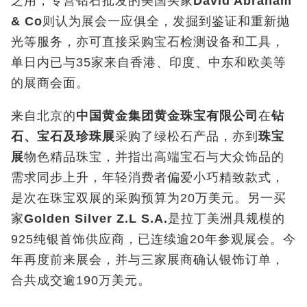
之用；专营钻石批发的美国买家
David Abraham
& Co
则认为展会一应俱全，发掘到鉴证和重新抛
光等服务，亦可直接采购宝石检测设备和工具，
单日内已与
35
家来自香港、印度、中东和欧美等
的展商会面。
来自北京的
中国黄金集团黄金珠宝有限公司
在
钻
石、宝石及珍珠展
采购了绿松石产品，亦到
珠宝
展
物色精品珠宝，并指出高端宝石与大众饰品的
需求同步上升，年轻消费者偏爱小巧精致款式，
是次在珠宝双展的采购预算为20
万美元。另一买
家
Golden Silver Z.L S.A.
是拉丁美洲具规模的
925
纯银首饰供应商，已连续逾
20
年参观展会。今
年再度前来展会，并与三家展商确认银饰订单，
合共成交逾
190
万美元。