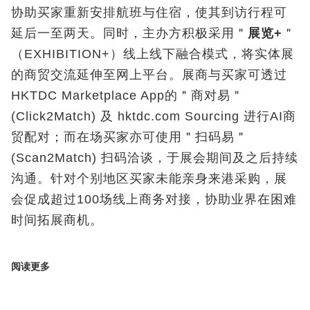
协助买家重新安排航班与住宿，使其到访行程可
延后一至两天。同时，主办方积极采用＂
展览
+
＂
（EXHIBITION+
）线上线下融合模式，将实体展
的商贸交流延伸至网上平台。展商与买家可透过
HKTDC Marketplace App
的＂商对易＂
(Click2Match)
及
hktdc.com Sourcing
进行
AI
商
贸配对；而在场买家亦可使用＂扫码易＂
(Scan2Match)
扫码洽谈，于展会期间及之后持续
沟通。针对个别地区买家未能亲身来港采购，展
会促成超过
100
场线上商务对接，协助业界在困难
时间拓展商机。
阅读更多