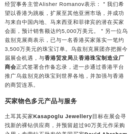
经贸事务主管
Alisher Romanov
表示：＂我们希
望以香港为跳板，扩展至其他亚洲市场，并成功
与来自中国内地、马来西亚和菲律宾的潜在买家
会面，预计销售额达约
5,000
万美元。＂另一位乌
兹别克展商表示，已与一名香港买家落实一笔约
3,500
万美元的珠宝订单。乌兹别克展团亦把握今
届展会机遇，与
香港贸发局
及
香港珠宝制造业厂
商会
正式签署合作备忘录，进一步通过香港平台
推广乌兹别克的珠宝到世界各地，并加强与香港
的商贸连系。
买家物色多元产品与服务
土耳其买家
Kasapoglu Jewellery
目标在展会寻
找新的裸钻供应商，并预留超过90
万美元作采购