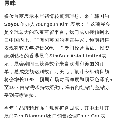
青睐
多位展商表示本届销情较预期理想。来自韩国的
Soyou
创办人Youngeun Kim
表示：＂这项展会
是全球最大的珠宝商贸平台，我们成功接触到来
自中国内地、非洲和英国的潜在买家，预期销售
表现将较去年增长
30%
。＂专门经营高额、投资
级别钻石的香港展商
SimStar Asia Limited
表
示，展会期间已获得数个来自欧洲和美国的订
单，总成交额达到数百万美元，预计今年销售额
将会增长
10%
，预期市场对高净度和顶级色泽的
5
至
10
卡白钻需求持续强劲，稀有的红钻与蓝钻亦
受到买家追捧。
今年＂品牌精粹廊＂规模扩逾四成，其中土耳其
展商
Zen Diamond
出口销售经理Emre Can
表