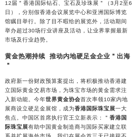
12
届＂香港国际钻石、宝石及珍珠展＂（
3
月
2
至
6
日），分别假香港会议展览中心和亚洲国际博览
馆瞩目举行。除了目不暇给的展览外，活动期间
举办超过
30
场行业讲座及活动，让业界掌握最新
市场及行业趋势。
黄金热潮持续 推动内地硬足金企业＂出海
＂
政府新一份财政预算案提出，将积极推动香港建
立国际黄金交易市场，为珠宝市场的黄金需求注
入新动能。今年
世界黄金协会
首次率领10
家内地
展商设立硬足金展馆，成为
香港国际珠宝展
一大
焦点。中国区首席执行官王立新表示：＂
香港国
际珠宝展
有助中国黄金制造商与国际买家建立联
系并扩展海外市场，我们在展会首三天已接获不