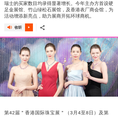
瑞士的买家数目均录得显著增长。今年主办方首设硬
足金展馆、竹山绿松石展馆，及香港表厂商会馆，为
活动增添新亮点，助力展商开拓环球商机。
收听
第42
届＂香港国际珠宝展＂（
3
月
4
至
8
日）及第