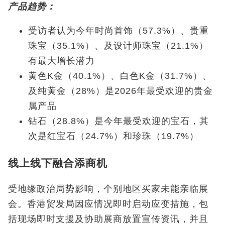
产品趋势：
受访者认为今年时尚首饰（57.3%
）、贵重
珠宝（
35.1%
）、及设计师珠宝（
21.1%
）
有最大增长潜力
黄色K
金（
40.1%
）、白色
K
金（
31.7%
）、
及纯黄金（
28%
）是
2026
年最受欢迎的贵金
属产品
钻石（28.8%
）是今年最受欢迎的宝石，其
次是红宝石（
24.7%
）和珍珠（
19.7%
）
线上线下融合添商机
受地缘政治局势影响，个别地区买家未能亲临展
会。香港贸发局因应情况即时启动应变措施，包
括现场即时支援及协助展商放置宣传资讯，并且