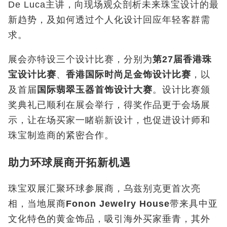
De Luca
主讲，向现场观众剖析未来珠宝设计的最
新趋势，及如何透过个人化设计回应年轻客群需
求。
展会亦特设三个设计比赛，分别为
第
27
届香港珠
宝设计比赛
、
香港国际时尚足金饰设计比赛
，以
及首届
国际翡翠玉器首饰设计大赛
。设计比赛颁
奖典礼已顺利在展会举行，得奖作品更于会场展
示，让在场买家一睹崭新设计，也促进设计师和
珠宝制造商的紧密合作。
助力环球展商开拓新机遇
珠宝双展汇聚环球参展商，乌兹别克更首次亮
相，当地展商
Fonon Jewelry House
带来具中亚
文化特色的黄金饰品，吸引海外买家垂青，其外