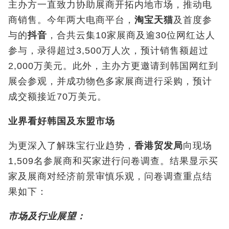
主办方一直致力协助展商开拓内地市场，推动电
商销售。今年两大电商平台，
淘宝天猫
及首度参
与的
抖音
，合共云集10
家展商及逾
30
位网红达人
参与，录得超过
3,500
万人次，预计销售额超过
2,000
万美元。此外，主办方更邀请到韩国网红到
展会参观，并成功物色多家展商进行采购，预计
成交额接近
70
万美元。
业界看好韩国及东盟市场
为更深入了解珠宝行业趋势，
香港贸发局
向现场
1,509
名参展商和买家进行问卷调查。结果显示买
家及展商对经济前景审慎乐观，问卷调查重点结
果如下：
市场及行业展望：