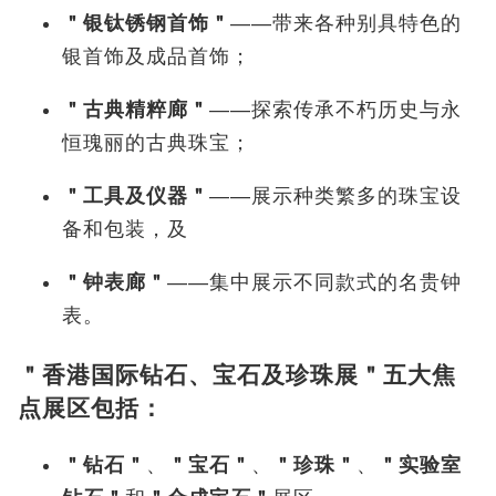
＂银钛锈钢首饰＂
——带来各种别具特色的
银首饰及成品首饰；
＂古典精粹廊＂
——探索传承不朽历史与永
恒瑰丽的古典珠宝；
＂工具及仪器＂
——展示种类繁多的珠宝设
备和包装，及
＂钟表廊＂
——集中展示不同款式的名贵钟
表。
＂香港国际钻石、宝石及珍珠展＂五大焦
点展区包括：
＂钻石＂
、
＂宝石＂
、
＂珍珠＂
、
＂
实验室