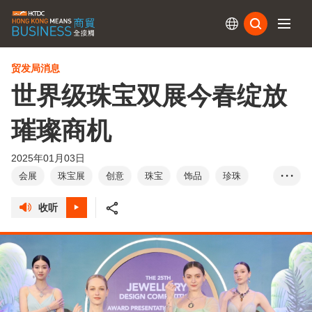
订阅
贸发局消息
世界级珠宝双展今春绽放
璀璨商机
2025年01月03日
会展
珠宝展
创意
珠宝
饰品
珍珠
• • •
钻石
宝石
收听