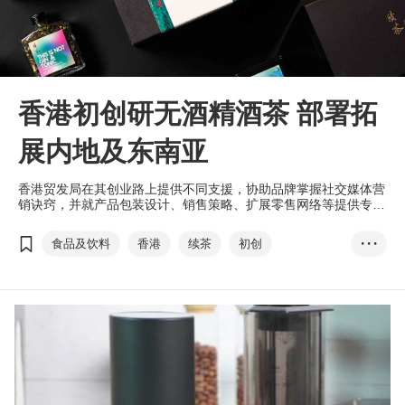
香港初创研无酒精酒茶 部署拓
展内地及东南亚
香港贸发局在其创业路上提供不同支援，协助品牌掌握社交媒体营
销诀窍，并就产品包装设计、销售策略、扩展零售网络等提供专业
意见，以加快业务发展步伐。
食品及饮料
香港
续茶
初创
• • •
无酒精茶
酒茶
威士忌茶
ESG
T-box升级转型计划
香港设计廊
京东商城
内销
美食博览