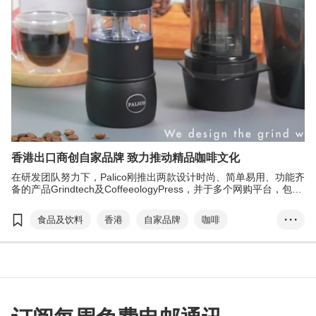
香港出口商创自家品牌 致力推动精品咖啡文化
在研发团队努力下，Palico刚推出两款设计时尚、简单易用、功能齐
备的产品Grindtech及CoffeeologyPress，并于多个网购平台，包括
亚马逊等发售，反应不俗；又计划今年在＂香港•设计廊＂与京东商
城合作的跨境电商平台上架，以及藉网购平台开拓日本和韩国市
食品及饮料
香港
自家品牌
咖啡
• • •
场。
Palico
T-box升级转型计划
香港设计廊
京东商城
跨境电商
网购
内销